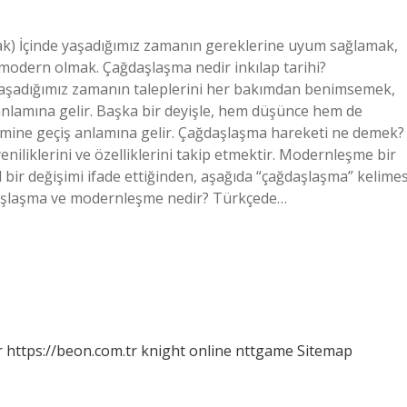
mak) İçinde yaşadığımız zamanın gereklerine uyum sağlamak,
odern olmak. Çağdaşlaşma nedir inkılap tarihi?
aşadığımız zamanın taleplerini her bakımdan benimsemek,
anlamına gelir. Başka bir deyişle, hem düşünce hem de
çimine geçiş anlamına gelir. Çağdaşlaşma hareketi ne demek?
liklerini ve özelliklerini takip etmektir. Modernleşme bir
l bir değişimi ifade ettiğinden, aşağıda “çağdaşlaşma” kelimes
ğdaşlaşma ve modernleşme nedir? Türkçede…
r
https://beon.com.tr
knight online
nttgame
Sitemap