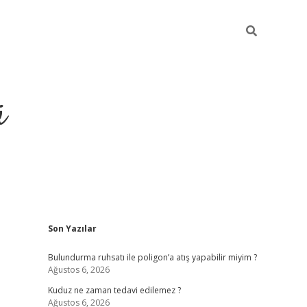
ü
Sidebar
Son Yazılar
ilbet yeni giriş
betexper güncel giri
Bulundurma ruhsatı ile poligon’a atış yapabilir miyim ?
Ağustos 6, 2026
Kuduz ne zaman tedavi edilemez ?
Ağustos 6, 2026