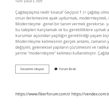
Tarih: Şubat 3, 2025
Çağdaşlaşma nedir kısaca? Geçişsiz f. (< çağdaş ol
onun ilerlemesine ayak uydurmak, modernleşmek, m
Modernleşme -genel bir tanım vermek gerekirse- y
bu talepleri karşılamak ve bu gerekliliklere uymak 
kurumlar açısından yaşlılığın gerektirdiği yaşam bi
Modernleşme kelimesinin gerçek anlamı, zamanın yeni
değişimi, geleneksel yapıların çözülmesini ve radika
yerine “modernleşme” kelimesi kullanılmıştır. Ça
Çağdaşlaşma
Devamını okuyun
Yorum Bırak
Süreci
Nedir
https://www.fiberforum.com.tr
https://vendex.com.t