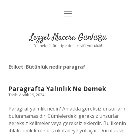
menüyü
Anasayfa
aç
Gizlilik Politikası
Lezzet Macera Günlüğü
Yasal Uyarı
Yemek kültürleriyle dolu keyifli yolculuk!
Hakkımızda
Etiket:
Bütünlük nedir paragraf
Paragrafta Yalınlık Ne Demek
Tarih: Aralık 19, 2024
Paragraf yalınlık nedir? Anlatıda gereksiz unsurların
bulunmamasıdır. Cümlelerdeki gereksiz unsurlar
gereksiz kelimeler veya gereksiz eklerdir. Bu ilkenin
ihlali cümlelerde bozuk ifadeye yol açar. Duruluk ve