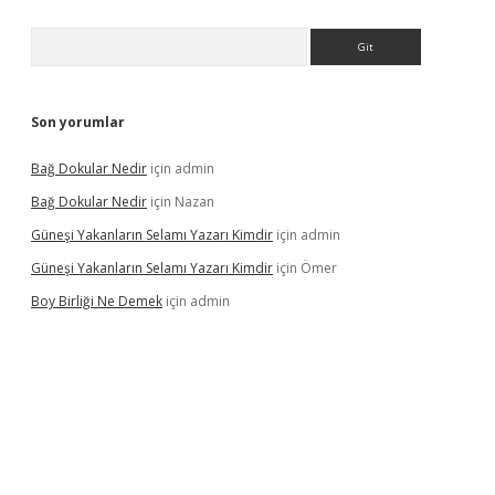
Arama
Son yorumlar
Bağ Dokular Nedir
için
admin
Bağ Dokular Nedir
için
Nazan
Güneşi Yakanların Selamı Yazarı Kimdir
için
admin
Güneşi Yakanların Selamı Yazarı Kimdir
için
Ömer
Boy Birliği Ne Demek
için
admin
ncel giriş
https://betexpergir.net/