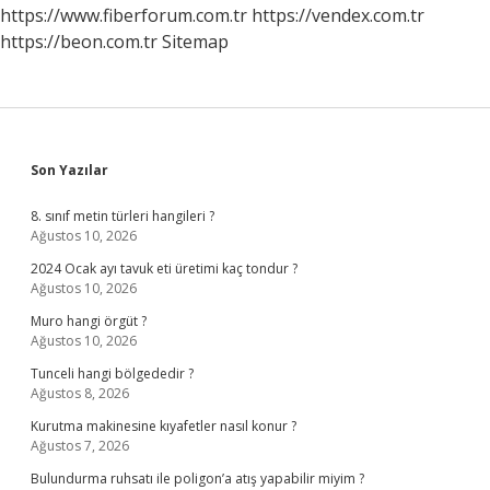
Çıkmıştır
https://www.fiberforum.com.tr
https://vendex.com.tr
https://beon.com.tr
Sitemap
Sidebar
Son Yazılar
8. sınıf metin türleri hangileri ?
Ağustos 10, 2026
2024 Ocak ayı tavuk eti üretimi kaç tondur ?
Ağustos 10, 2026
Muro hangi örgüt ?
Ağustos 10, 2026
Tunceli hangi bölgededir ?
Ağustos 8, 2026
Kurutma makinesine kıyafetler nasıl konur ?
Ağustos 7, 2026
Bulundurma ruhsatı ile poligon’a atış yapabilir miyim ?