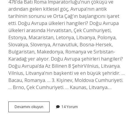
476’da Batı Roma İmparatorluğu’nun çöküşü ve
ardından gelen kitlesel göç, Avrupa’nın antik
tarihinin sonunu ve Orta Çağ’ın başlangıcını işaret
etti. Doğu Avrupa ülkeleri hangileri? Doğu Avrupa
ülkeleri arasında Hırvatistan, Çek Cumhuriyeti,
Estonya, Macaristan, Letonya, Litvanya, Polonya,
Slovakya, Slovenya, Arnavutluk, Bosna-Hersek,
Bulgaristan, Makedonya, Romanya ve Sırbistan-
Karadağ yer alıyor. Doğu Avrupa şehirleri hangileri?
Doğu Avrupa’da Az Bilinen 8 ŞehirVilnius, Litvanya.
Vilnius, Litvanya’nın başkenti ve en büyük şehridir. …
Bacau, Romanya. … 3. Kişinev, Moldova Cumhuriyeti.
… Brno, Çek Cumhuriyeti. … Kaunas, Litvanya.…
Doğu
Devamını okuyun
14 Yorum
Avrupa
Kavramı
Nasıl
Ortaya