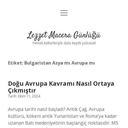
menüyü
Anasayfa
aç
Gizlilik Politikası
Lezzet Macera Günlüğü
Yasal Uyarı
Yemek kültürleriyle dolu keyifli yolculuk!
Hakkımızda
Etiket:
Bulgaristan Asya mı Avrupa mı
Doğu Avrupa Kavramı Nasıl Ortaya
Çıkmıştır
Tarih: Ekim 11, 2024
Avrupa tarihi nasıl başladı? Antik Çağ. Avrupa
kültürü, kökeni antik Yunanistan ve Roma’ya kadar
uzanan Batı medeniyetinin başlangıç ​​noktasıdır. MS