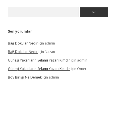
Arama
Son yorumlar
Bağ Dokular Nedir
için
admin
Bağ Dokular Nedir
için
Nazan
Güneşi Yakanların Selamı Yazarı Kimdir
için
admin
Güneşi Yakanların Selamı Yazarı Kimdir
için
Ömer
Boy Birliği Ne Demek
için
admin
ncel giriş
https://betexpergir.net/