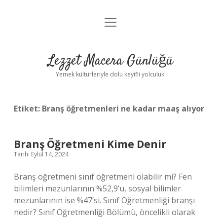
menüyü
Anasayfa
aç
Gizlilik Politikası
Lezzet Macera Günlüğü
Yasal Uyarı
Yemek kültürleriyle dolu keyifli yolculuk!
Hakkımızda
Etiket:
Branş öğretmenleri ne kadar maaş alıyor
Branş Öğretmeni Kime Denir
Tarih: Eylül 14, 2024
Branş öğretmeni sınıf öğretmeni olabilir mi? Fen
bilimleri mezunlarının %52,9’u, sosyal bilimler
mezunlarının ise %47’si. Sınıf Öğretmenliği branşı
nedir? Sınıf Öğretmenliği Bölümü, öncelikli olarak