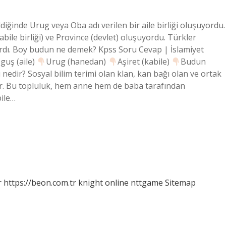
ldiğinde Urug veya Oba adı verilen bir aile birliği oluşuyordu.
bile birliği) ve Province (devlet) oluşuyordu. Türkler
rlardı. Boy budun ne demek? Kpss Soru Cevap | İslamiyet
guş (aile)
Urug (hanedan)
Aşiret (kabile)
Budun
 nedir? Sosyal bilim terimi olan klan, kan bağı olan ve ortak
er. Bu topluluk, hem anne hem de baba tarafından
bile…
r
https://beon.com.tr
knight online
nttgame
Sitemap