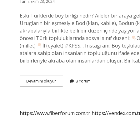
Tarih: Ekim 23, 2024
Eski Türklerde boy birliği nedir? Aileler bir araya ge
Urugların birleşmesiyle Bod (klan, kabile), Bodun (ka
akrabalarıyla birlikte belli bir düzen içinde yaşıyo
öncesi Türk topluluklarında sosyal sınıf düzeni:
O
(millet)
İl (eyalet) #KPSS… Instagram. Boy teşkilatı
atalara sahip olan insanların topluluğunu ifade ed
birbirleriyle akraba olan insanlardan oluşur. Bir ka
Boy
Devamını okuyun
8 Yorum
Birliği
Ne
Demek
https://www.fiberforum.com.tr
https://vendex.com.t