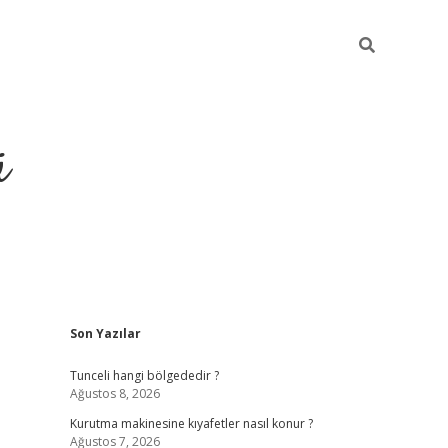
ü
Sidebar
Son Yazılar
ilbet yeni giriş
betexper güncel giri
Tunceli hangi bölgededir ?
Ağustos 8, 2026
Kurutma makinesine kıyafetler nasıl konur ?
Ağustos 7, 2026