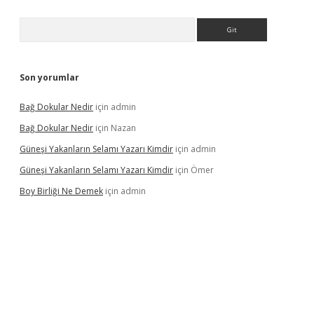
Arama
Son yorumlar
Bağ Dokular Nedir
için
admin
Bağ Dokular Nedir
için
Nazan
Güneşi Yakanların Selamı Yazarı Kimdir
için
admin
Güneşi Yakanların Selamı Yazarı Kimdir
için
Ömer
Boy Birliği Ne Demek
için
admin
ncel giriş
https://betexpergir.net/