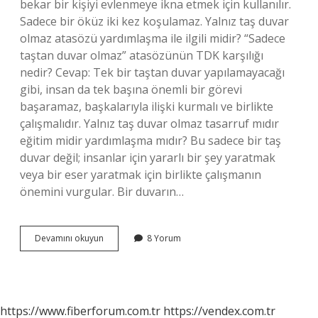
bekar bir kişiyi evlenmeye ikna etmek için kullanılır.
Sadece bir öküz iki kez koşulamaz. Yalnız taş duvar
olmaz atasözü yardımlaşma ile ilgili midir? “Sadece
taştan duvar olmaz” atasözünün TDK karşılığı
nedir? Cevap: Tek bir taştan duvar yapılamayacağı
gibi, insan da tek başına önemli bir görevi
başaramaz, başkalarıyla ilişki kurmalı ve birlikte
çalışmalıdır. Yalnız taş duvar olmaz tasarruf mıdır
eğitim midir yardımlaşma mıdır? Bu sadece bir taş
duvar değil; insanlar için yararlı bir şey yaratmak
veya bir eser yaratmak için birlikte çalışmanın
önemini vurgular. Bir duvarın…
Yalnız
Devamını okuyun
8 Yorum
Taş
Duvar
Olmaz
Atasözü
Ne
https://www.fiberforum.com.tr
https://vendex.com.tr
Anlama