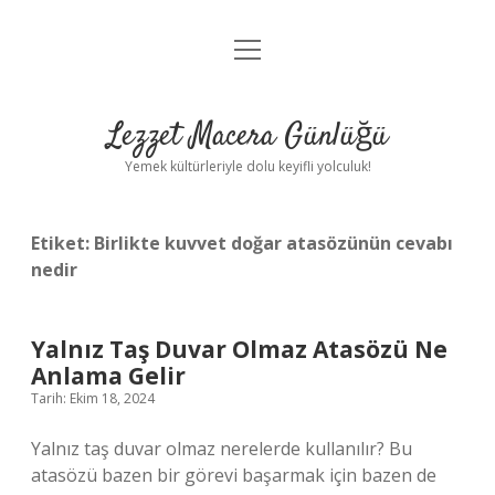
menüyü
Anasayfa
aç
Gizlilik Politikası
Lezzet Macera Günlüğü
Yasal Uyarı
Yemek kültürleriyle dolu keyifli yolculuk!
Hakkımızda
Etiket:
Birlikte kuvvet doğar atasözünün cevabı
nedir
Yalnız Taş Duvar Olmaz Atasözü Ne
Anlama Gelir
Tarih: Ekim 18, 2024
Yalnız taş duvar olmaz nerelerde kullanılır? Bu
atasözü bazen bir görevi başarmak için bazen de