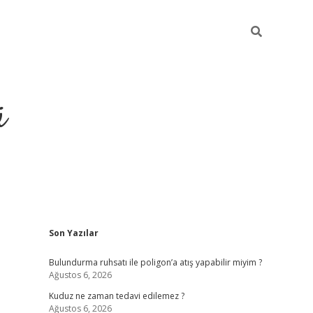
ü
Sidebar
Son Yazılar
ilbet yeni giriş
betexper güncel giri
Bulundurma ruhsatı ile poligon’a atış yapabilir miyim ?
Ağustos 6, 2026
Kuduz ne zaman tedavi edilemez ?
Ağustos 6, 2026