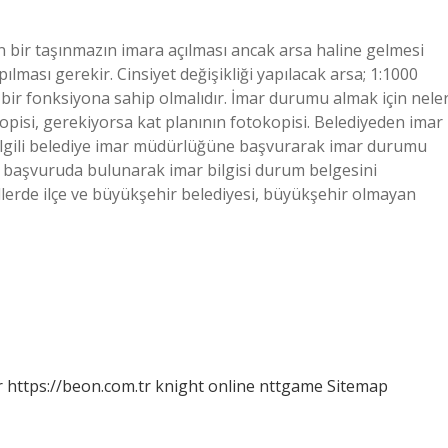
an bir taşınmazın imara açılması ancak arsa haline gelmesi
ması gerekir. Cinsiyet değişikliği yapılacak arsa; 1:1000
lir bir fonksiyona sahip olmalıdır. İmar durumu almak için nele
isi, gerekiyorsa kat planının fotokopisi. Belediyeden imar
i ilgili belediye imar müdürlüğüne başvurarak imar durumu
 başvuruda bulunarak imar bilgisi durum belgesini
 illerde ilçe ve büyükşehir belediyesi, büyükşehir olmayan
r
https://beon.com.tr
knight online
nttgame
Sitemap