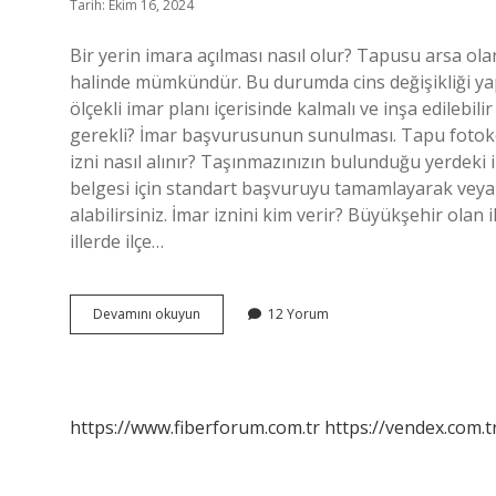
Tarih: Ekim 16, 2024
Bir yerin imara açılması nasıl olur? Tapusu arsa ol
halinde mümkündür. Bu durumda cins değişikliği yapıl
ölçekli imar planı içerisinde kalmalı ve inşa edilebi
gerekli? İmar başvurusunun sunulması. Tapu fotokop
izni nasıl alınır? Taşınmazınızın bulunduğu yerdek
belgesi için standart başvuruyu tamamlayarak veya
alabilirsiniz. İmar iznini kim verir? Büyükşehir olan
illerde ilçe…
Imar
Devamını okuyun
12 Yorum
Gelmesi
Için
Ne
Yapmalı
https://www.fiberforum.com.tr
https://vendex.com.t