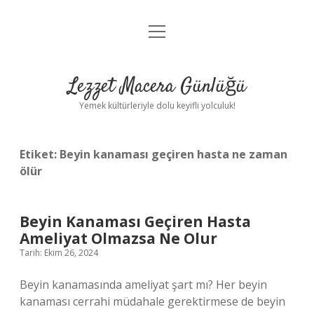
menüyü
Anasayfa
aç
Gizlilik Politikası
Lezzet Macera Günlüğü
Yasal Uyarı
Yemek kültürleriyle dolu keyifli yolculuk!
Hakkımızda
Etiket:
Beyin kanaması geçiren hasta ne zaman
ölür
Beyin Kanaması Geçiren Hasta
Ameliyat Olmazsa Ne Olur
Tarih: Ekim 26, 2024
Beyin kanamasında ameliyat şart mı? Her beyin
kanaması cerrahi müdahale gerektirmese de beyin