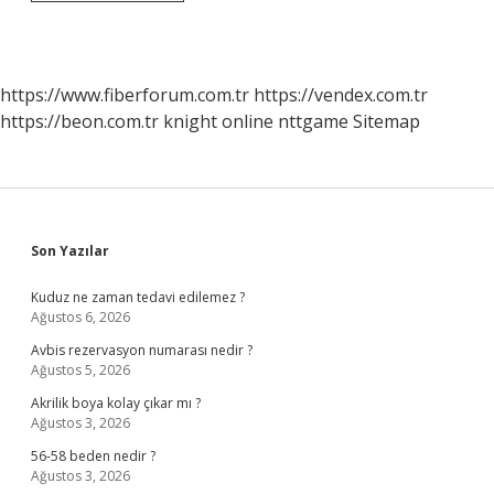
Kanaması
Geçiren
Hasta
Ameliyat
Olmazsa
https://www.fiberforum.com.tr
https://vendex.com.tr
Ne
https://beon.com.tr
knight online
nttgame
Sitemap
Olur
Sidebar
Son Yazılar
Kuduz ne zaman tedavi edilemez ?
Ağustos 6, 2026
Avbis rezervasyon numarası nedir ?
Ağustos 5, 2026
Akrilik boya kolay çıkar mı ?
Ağustos 3, 2026
56-58 beden nedir ?
Ağustos 3, 2026