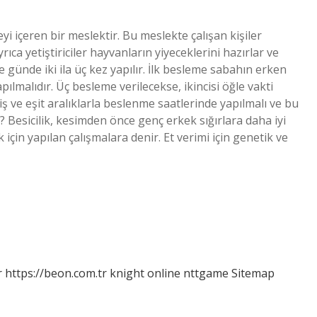
yi içeren bir meslektir. Bu meslekte çalışan kişiler
rıca yetiştiriciler hayvanların yiyeceklerini hazırlar ve
eme günde iki ila üç kez yapılır. İlk besleme sabahın erken
lmalıdır. Üç besleme verilecekse, ikincisi öğle vakti
 ve eşit aralıklarla beslenme saatlerinde yapılmalı ve bu
? Besicilik, kesimden önce genç erkek sığırlara daha iyi
için yapılan çalışmalara denir. Et verimi için genetik ve
r
https://beon.com.tr
knight online
nttgame
Sitemap