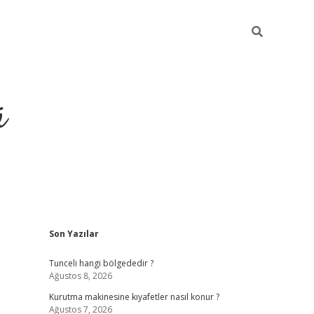
ü
Sidebar
Son Yazılar
ilbet yeni giriş
betexper güncel giri
Tunceli hangi bölgededir ?
Ağustos 8, 2026
Kurutma makinesine kıyafetler nasıl konur ?
Ağustos 7, 2026