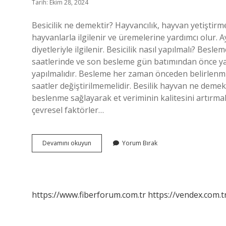
Tarih: Ekim 28, 2024
Besicilik ne demektir? Hayvancılık, hayvan yetiştirme
hayvanlarla ilgilenir ve üremelerine yardımcı olur. Ay
diyetleriyle ilgilenir. Besicilik nasıl yapılmalı? Besl
saatlerinde ve son besleme gün batımından önce yapı
yapılmalıdır. Besleme her zaman önceden belirlenmiş
saatler değiştirilmemelidir. Besilik hayvan ne demek
beslenme sağlayarak et veriminin kalitesini artırmak 
çevresel faktörler…
Besilik
Devamını okuyun
Yorum Bırak
Ne
Demektir
https://www.fiberforum.com.tr
https://vendex.com.t