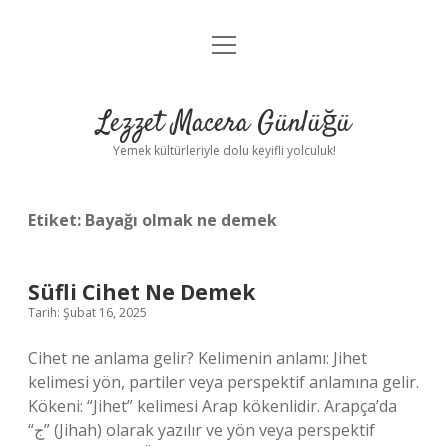
menüyü
Anasayfa
aç
Gizlilik Politikası
Lezzet Macera Günlüğü
Yasal Uyarı
Yemek kültürleriyle dolu keyifli yolculuk!
Hakkımızda
Etiket:
Bayağı olmak ne demek
Süfli Cihet Ne Demek
Tarih: Şubat 16, 2025
Cihet ne anlama gelir? Kelimenin anlamı: Jihet
kelimesi yön, partiler veya perspektif anlamına gelir.
Kökeni: “Jihet” kelimesi Arap kökenlidir. Arapça’da
“ج” (Jihah) olarak yazılır ve yön veya perspektif