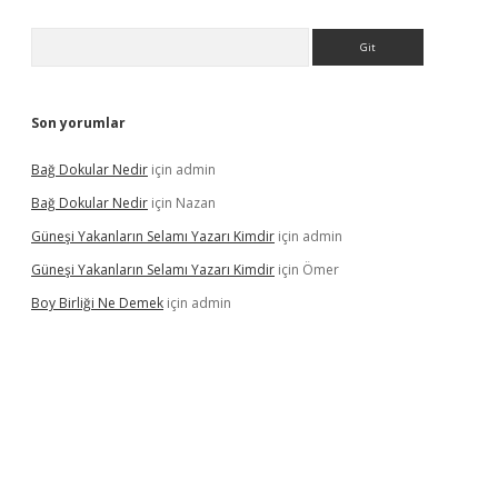
Arama
Son yorumlar
Bağ Dokular Nedir
için
admin
Bağ Dokular Nedir
için
Nazan
Güneşi Yakanların Selamı Yazarı Kimdir
için
admin
Güneşi Yakanların Selamı Yazarı Kimdir
için
Ömer
Boy Birliği Ne Demek
için
admin
ncel giriş
https://betexpergir.net/