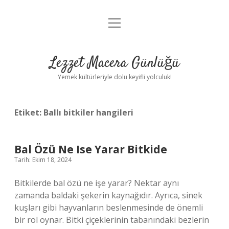
menüyü
Anasayfa
aç
Gizlilik Politikası
Lezzet Macera Günlüğü
Yasal Uyarı
Yemek kültürleriyle dolu keyifli yolculuk!
Hakkımızda
Etiket:
Ballı bitkiler hangileri
Bal Özü Ne Ise Yarar Bitkide
Tarih: Ekim 18, 2024
Bitkilerde bal özü ne işe yarar? Nektar aynı
zamanda baldaki şekerin kaynağıdır. Ayrıca, sinek
kuşları gibi hayvanların beslenmesinde de önemli
bir rol oynar. Bitki çiçeklerinin tabanındaki bezlerin