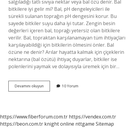
salgıladığı tatlı sıvıya nektar veya bal özü denir. Bal
bitkilere iyi gelir mi? Bal, pH dengeleyicileri ile
sürekli sulanan toprağın pH dengesini korur. Bu
sayede bitkiler suyu daha iyi tutar. Zengin besin
değerleri içeren bal, toprağı yetersiz olan bitkilere
verilir. Bal, topraktan karşılanamayan tüm ihtiyaçları
karşılayabildiği için bitkilerin ölmesini önler. Bal
özüne ne denir? Arılar hayatta kalmak için çiçeklerin
nektarına (bal özütü) ihtiyaç duyarlar, bitkiler ise
polenlerini yaymak ve dolayısıyla üremek için bir…
Bal
Devamını okuyun
10 Yorum
Özü
Ne
Ise
Yarar
Bitkide
https://www.fiberforum.com.tr
https://vendex.com.tr
https://beon.com.tr
knight online
nttgame
Sitemap