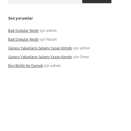
Son yorumlar
Bağ Dokular Nedir
için
admin
Bağ Dokular Nedir
için
Nazan
Güneşi Yakanların Selamı Yazarı Kimdir
için
admin
Güneşi Yakanların Selamı Yazarı Kimdir
için
Ömer
Boy Birliği Ne Demek
için
admin
ncel giriş
https://betexpergir.net/