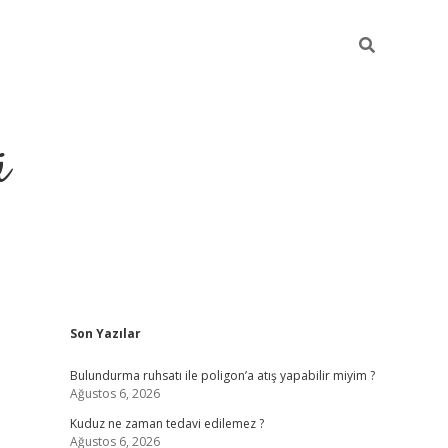
ü
Sidebar
Son Yazılar
ilbet yeni giriş
betexper güncel giri
Bulundurma ruhsatı ile poligon’a atış yapabilir miyim ?
Ağustos 6, 2026
Kuduz ne zaman tedavi edilemez ?
Ağustos 6, 2026