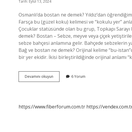
Tarih: Eylül 13, 2024
Osmanlı’da bostan ne demek? Yıldız’dan öğrendiğimiz
Farsça bu (güzel koku) kelimesi ve “kokulu yer” anl
Çocuklar statüsünde olan bu grup, Topkapı Sarayı
demek? Bostan – Sebze, meyve veya çiçek yetiştiril
sebze bahçesi anlamına gelir. Bahçede sebzelerin yanı
Bağ ve bostan ne demek? Orijinal kelime “bu-istan”dı
bir yer ekidir. İkisi birleştirildiğinde orijinal anlamı
Bostan
Devamını okuyun
6 Yorum
Ne
Demek
Ne
Demek
https://www.fiberforum.com.tr
https://vendex.com.t