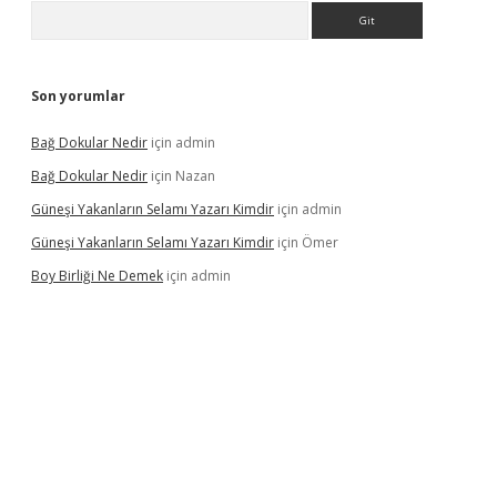
Arama
Son yorumlar
Bağ Dokular Nedir
için
admin
Bağ Dokular Nedir
için
Nazan
Güneşi Yakanların Selamı Yazarı Kimdir
için
admin
Güneşi Yakanların Selamı Yazarı Kimdir
için
Ömer
Boy Birliği Ne Demek
için
admin
ncel giriş
https://betexpergir.net/