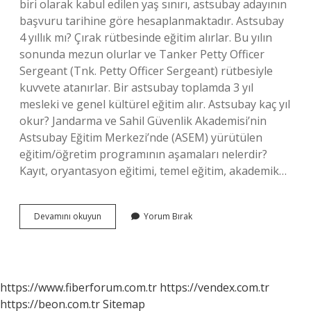
biri olarak kabul edilen yaş sınırı, astsubay adayının
başvuru tarihine göre hesaplanmaktadır. Astsubay
4 yıllık mı? Çırak rütbesinde eğitim alırlar. Bu yılın
sonunda mezun olurlar ve Tanker Petty Officer
Sergeant (Tnk. Petty Officer Sergeant) rütbesiyle
kuvvete atanırlar. Bir astsubay toplamda 3 yıl
mesleki ve genel kültürel eğitim alır. Astsubay kaç yıl
okur? Jandarma ve Sahil Güvenlik Akademisi’nin
Astsubay Eğitim Merkezi’nde (ASEM) yürütülen
eğitim/öğretim programının aşamaları nelerdir?
Kayıt, oryantasyon eğitimi, temel eğitim, akademik…
Astsubay
Devamını okuyun
Yorum Bırak
2
Yıllık
Mı
https://www.fiberforum.com.tr
https://vendex.com.tr
https://beon.com.tr
Sitemap