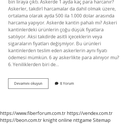
bin liraya çıktı. Askerde 1 ayda kaç para harcanır?
Askerler, takdirî harcamalar da dahil olmak üzere,
ortalama olarak ayda 500 ila 1.000 dolar arasında
harcama yapıyor. Askerde kantin pahalı mı? Askeri
kantinlerdeki ürünlerin çoğu düşük fiyatlara
satılıyor. Aksi takdirde asitli içeceklerin veya
sigaraların fiyatları değişmiyor. Bu ürünleri
kantinlerden teslim eden askerlerin aynı fiyatı
ödemesi mümkün. 6 ay askerlikte para alınıyor mu?
6. Yeniliklerden biri de…
Askerde
Devamını okuyun
8 Yorum
Çok
Para
Harcanır
Mı
https://www.fiberforum.com.tr
https://vendex.com.tr
https://beon.com.tr
knight online
nttgame
Sitemap