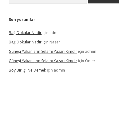
Son yorumlar
Bağ Dokular Nedir
için
admin
Bağ Dokular Nedir
için
Nazan
Güneşi Yakanların Selamı Yazarı Kimdir
için
admin
Güneşi Yakanların Selamı Yazarı Kimdir
için
Ömer
Boy Birliği Ne Demek
için
admin
ncel giriş
https://betexpergir.net/