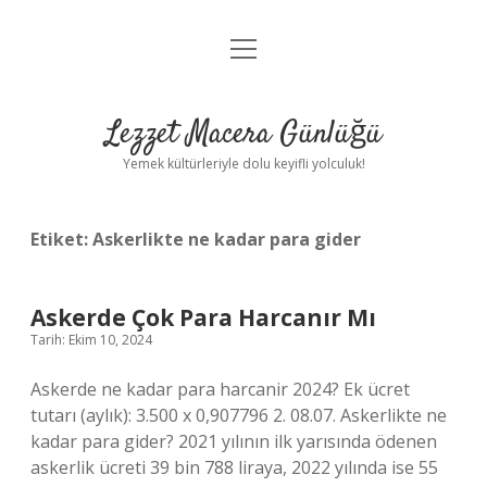
menüyü
Anasayfa
aç
Gizlilik Politikası
Lezzet Macera Günlüğü
Yasal Uyarı
Yemek kültürleriyle dolu keyifli yolculuk!
Hakkımızda
Etiket:
Askerlikte ne kadar para gider
Askerde Çok Para Harcanır Mı
Tarih: Ekim 10, 2024
Askerde ne kadar para harcanir 2024? Ek ücret
tutarı (aylık): 3.500 x 0,907796 2. 08.07. Askerlikte ne
kadar para gider? 2021 yılının ilk yarısında ödenen
askerlik ücreti 39 bin 788 liraya, 2022 yılında ise 55