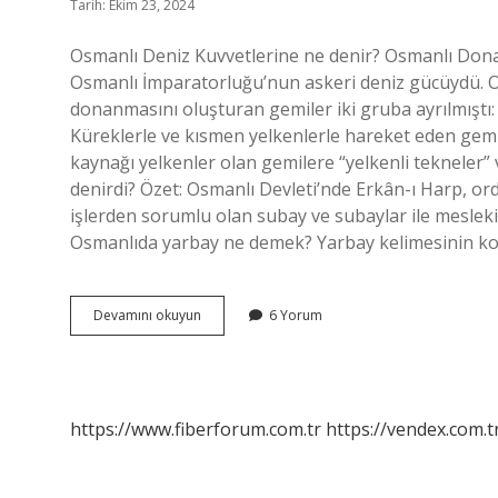
Tarih: Ekim 23, 2024
Osmanlı Deniz Kuvvetlerine ne denir? Osmanlı Donanması (Osmanlıca: همایون
Osmanlı İmparatorluğu’nun askeri deniz gücüydü. Os
donanmasını oluşturan gemiler iki gruba ayrılmıştı: k
Küreklerle ve kısmen yelkenlerle hareket eden gemile
kaynağı yelkenler olan gemilere “yelkenli tekneler” 
denirdi? Özet: Osmanlı Devleti’nde Erkân-ı Harp, ord
işlerden sorumlu olan subay ve subaylar ile mesleki i
Osmanlıda yarbay ne demek? Yarbay kelimesinin 
Osmanlı
Devamını okuyun
6 Yorum
Deniz
Generaline
Ne
Denir
https://www.fiberforum.com.tr
https://vendex.com.t