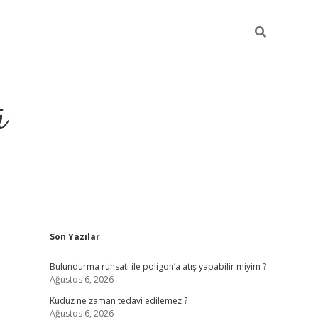
ü
Sidebar
Son Yazılar
ilbet yeni giriş
betexper güncel giriş
Bulundurma ruhsatı ile poligon’a atış yapabilir miyim ?
Ağustos 6, 2026
Kuduz ne zaman tedavi edilemez ?
Ağustos 6, 2026