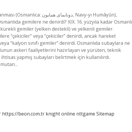
دونانمای , Navy-yı Humâyûn),
manlıda gemilere ne denirdi? XIX. 16. yüzyıla kadar Osmanlı
ürekli gemiler (yelken destekli) ve yelkenli gemiler.
re “çekiciler” veya “çekiciler” denirdi, ancak hareket
veya “kalyon sınıfı gemiler” denirdi. Osmanlıda subaylara ne
unun askeri faaliyetlerini hazırlayan ve yürüten, teknik
htisas yapmış subayları belirtmek için kullanılırdı.
komutan…
r
https://beon.com.tr
knight online
nttgame
Sitemap