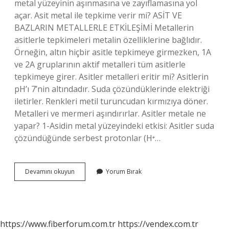
metal yüzeyinin aşınmasına ve zayıflamasına yol
açar. Asit metal ile tepkime verir mi? ASİT VE
BAZLARIN METALLERLE ETKİLEŞİMİ Metallerin
asitlerle tepkimeleri metalin özelliklerine bağlıdır.
Örneğin, altın hiçbir asitle tepkimeye girmezken, 1A
ve 2A gruplarının aktif metalleri tüm asitlerle
tepkimeye girer. Asitler metalleri eritir mi? Asitlerin
pH’ı 7’nin altındadır. Suda çözündüklerinde elektriği
iletirler. Renkleri metil turuncudan kırmızıya döner.
Metalleri ve mermeri aşındırırlar. Asitler metale ne
yapar? 1-Asidin metal yüzeyindeki etkisi: Asitler suda
çözündüğünde serbest protonlar (H⁺…
Asit
Devamını okuyun
Yorum Bırak
Metale
Etki
Eder
Mi
https://www.fiberforum.com.tr
https://vendex.com.tr