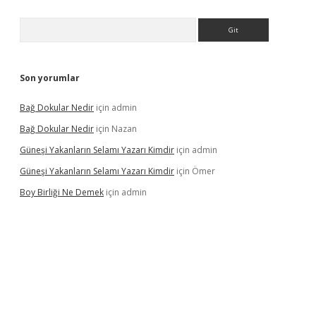
Arama
Son yorumlar
Bağ Dokular Nedir
için
admin
Bağ Dokular Nedir
için
Nazan
Güneşi Yakanların Selamı Yazarı Kimdir
için
admin
Güneşi Yakanların Selamı Yazarı Kimdir
için
Ömer
Boy Birliği Ne Demek
için
admin
ncel giriş
https://betexpergir.net/