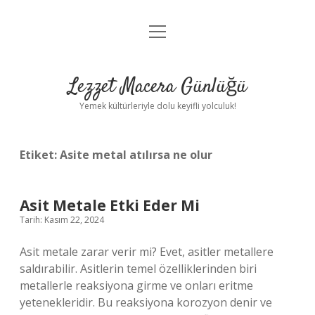
menüyü
Anasayfa
aç
Gizlilik Politikası
Lezzet Macera Günlüğü
Yasal Uyarı
Yemek kültürleriyle dolu keyifli yolculuk!
Hakkımızda
Etiket:
Asite metal atılırsa ne olur
Asit Metale Etki Eder Mi
Tarih: Kasım 22, 2024
Asit metale zarar verir mi? Evet, asitler metallere
saldırabilir. Asitlerin temel özelliklerinden biri
metallerle reaksiyona girme ve onları eritme
yetenekleridir. Bu reaksiyona korozyon denir ve