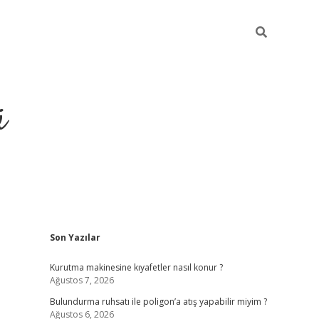
ü
Sidebar
Son Yazılar
ilbet yeni giriş
betexper güncel giri
Kurutma makinesine kıyafetler nasıl konur ?
Ağustos 7, 2026
Bulundurma ruhsatı ile poligon’a atış yapabilir miyim ?
Ağustos 6, 2026