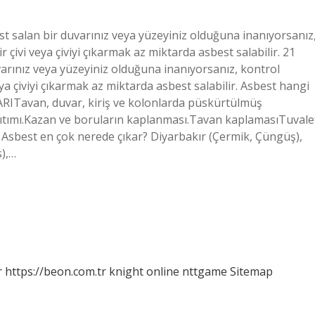
t salan bir duvarınız veya yüzeyiniz olduğuna inanıyorsanız
 çivi veya çiviyi çıkarmak az miktarda asbest salabilir. 21
arınız veya yüzeyiniz olduğuna inanıyorsanız, kontrol
ya çiviyi çıkarmak az miktarda asbest salabilir. Asbest hangi
ITavan, duvar, kiriş ve kolonlarda püskürtülmüş
ıtımı.Kazan ve boruların kaplanması.Tavan kaplamasıTuvale
Asbest en çok nerede çıkar? Diyarbakır (Çermik, Çüngüş),
s),…
r
https://beon.com.tr
knight online
nttgame
Sitemap