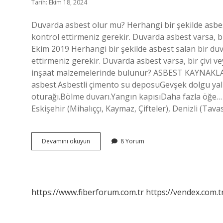
Tarih: Ekim 18, 2024
Duvarda asbest olur mu? Herhangi bir şekilde asbes
kontrol ettirmeniz gerekir. Duvarda asbest varsa, bir
Ekim 2019 Herhangi bir şekilde asbest salan bir duv
ettirmeniz gerekir. Duvarda asbest varsa, bir çivi ve
inşaat malzemelerinde bulunur? ASBEST KAYNAKLAR
asbest.Asbestli çimento su deposuGevşek dolgu yal
oturağı.Bölme duvarı.Yangın kapısıDaha fazla öğe… 
Eskişehir (Mihalıççı, Kaymaz, Çifteler), Denizli (Tava
Sıvada
Devamını okuyun
8 Yorum
Asbest
Var
Mı
https://www.fiberforum.com.tr
https://vendex.com.t