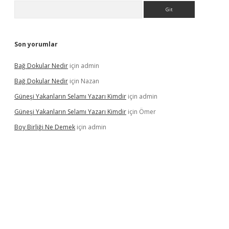
Arama
Son yorumlar
Bağ Dokular Nedir
için
admin
Bağ Dokular Nedir
için
Nazan
Güneşi Yakanların Selamı Yazarı Kimdir
için
admin
Güneşi Yakanların Selamı Yazarı Kimdir
için
Ömer
Boy Birliği Ne Demek
için
admin
üncel giriş
https://betexpergir.net/