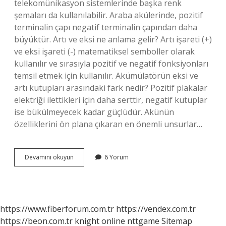
telekomünikasyon sistemlerinde başka renk
şemaları da kullanılabilir. Araba akülerinde, pozitif
terminalin çapı negatif terminalin çapından daha
büyüktür. Artı ve eksi ne anlama gelir? Artı işareti (+)
ve eksi işareti (-) matematiksel semboller olarak
kullanılır ve sırasıyla pozitif ve negatif fonksiyonları
temsil etmek için kullanılır. Akümülatörün eksi ve
artı kutupları arasındaki fark nedir? Pozitif plakalar
elektriği ilettikleri için daha serttir, negatif kutuplar
ise bükülmeyecek kadar güçlüdür. Akünün
özelliklerini ön plana çıkaran en önemli unsurlar…
Artı
Devamını okuyun
6 Yorum
Ve
Eksi
Kutup
Nedir
https://www.fiberforum.com.tr
https://vendex.com.tr
https://beon.com.tr
knight online
nttgame
Sitemap