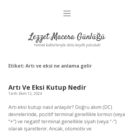
menüyü
Anasayfa
aç
Gizlilik Politikası
Lezzet Macera Günlüğü
Yasal Uyarı
Yemek kültürleriyle dolu keyifli yolculuk!
Hakkımızda
Etiket:
Artı ve eksi ne anlama gelir
Artı Ve Eksi Kutup Nedir
Tarih: Ekim 12, 2024
Artı eksi kutup nasıl anlaşılır? Doğru akım (DC)
devrelerinde, pozitif terminal genellikle kırmızı (veya
“+”) ve negatif terminal genellikle siyah (veya “-“)
olarak işaretlenir. Ancak, otomotiv ve