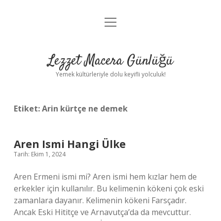
menüyü
Anasayfa
aç
Gizlilik Politikası
Lezzet Macera Günlüğü
Yasal Uyarı
Yemek kültürleriyle dolu keyifli yolculuk!
Hakkımızda
Etiket:
Arin kürtçe ne demek
Aren Ismi Hangi Ülke
Tarih: Ekim 1, 2024
Aren Ermeni ismi mi? Aren ismi hem kızlar hem de
erkekler için kullanılır. Bu kelimenin kökeni çok eski
zamanlara dayanır. Kelimenin kökeni Farsçadır.
Ancak Eski Hititçe ve Arnavutça’da da mevcuttur.