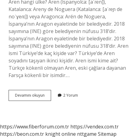
Aren hangi ülke? Aren (İspanyolca: [aˈɾen]),
Katalanca: Areny de Noguera (Katalanca: [aˈɾeɲ de
noˈɣeɾɛ]) veya Aragonca: Arén de Noguera,
İspanya’nın Aragon eyaletinde bir belediyedir. 2018
sayımına (INE) göre belediyenin nüfusu 318’dir.
İspanya’nın Aragon eyaletinde bir belediyedir. 2018
sayımına (INE) göre belediyenin nüfusu 318’dir. Aren
ismi Türkiye’de kaç kişide var? Türkiye’de Aren
soyadını taşıyan ikinci kişidir. Aren ismi kime ait?
Türkçe kökenli olmayan Aren, eski çağlara dayanan
Farsça kökenli bir isimdir.…
Aren
Devamını okuyun
2 Yorum
Ismi
Hangi
Ülke
https://www.fiberforum.com.tr
https://vendex.com.tr
https://beon.com.tr
knight online
nttgame
Sitemap