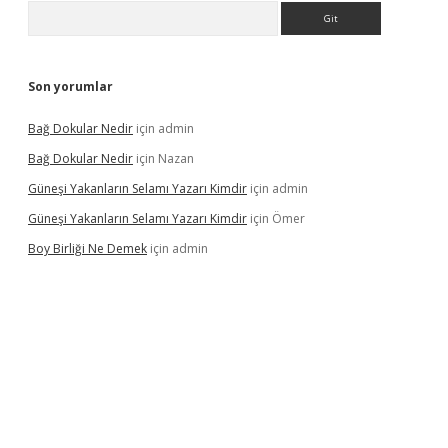
Arama
Son yorumlar
Bağ Dokular Nedir
için
admin
Bağ Dokular Nedir
için
Nazan
Güneşi Yakanların Selamı Yazarı Kimdir
için
admin
Güneşi Yakanların Selamı Yazarı Kimdir
için
Ömer
Boy Birliği Ne Demek
için
admin
üncel giriş
https://betexpergir.net/