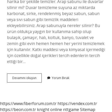
harika bir şekilde temizler. Arap sabunu ile duvarlar
silinir mi? Duvar temizleme suyuna az miktarda
karbonat, sirke, rendelenmiş beyaz sabun, sabun
veya sıvı sabun gibi temizlik maddeleri
ekleyebilirsiniz. Arap sabunuyla nereler silinir? Bu
ürün oldukça yaygın bir kullanıma sahip olup
bulaşık, çamaşır, halı, koltuk, banyo, tuvalet ve
zemin gibi evin hemen hemen her yerini temizlemek
için kullanılır. Katkı maddesi veya kimyasal içermediği
için özellikle doğal içerikleri tercih edenlerin tercih
ettiği bir…
Evi
Devamını okuyun
Yorum Bırak
Arap
Sabunuyla
Silinir
Mi
https://www.fiberforum.com.tr
https://vendex.com.tr
https://beon.com.tr
knight online
nttgame
Sitemap