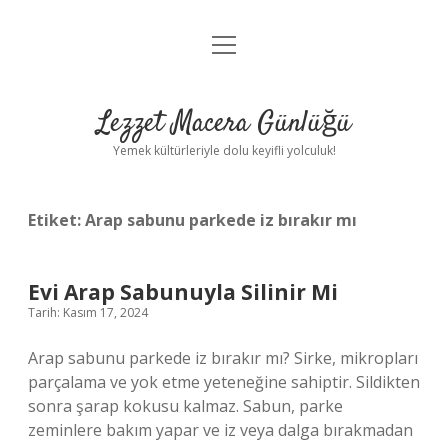
menüyü
Anasayfa
aç
Gizlilik Politikası
Lezzet Macera Günlüğü
Yasal Uyarı
Yemek kültürleriyle dolu keyifli yolculuk!
Hakkımızda
Etiket:
Arap sabunu parkede iz bırakır mı
Evi Arap Sabunuyla Silinir Mi
Tarih: Kasım 17, 2024
Arap sabunu parkede iz bırakır mı? Sirke, mikropları
parçalama ve yok etme yeteneğine sahiptir. Sildikten
sonra şarap kokusu kalmaz. Sabun, parke
zeminlere bakım yapar ve iz veya dalga bırakmadan