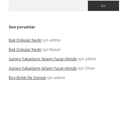
Arama
Son yorumlar
Bağ Dokular Nedir
için
admin
Bağ Dokular Nedir
için
Nazan
Güneşi Yakanların Selamı Yazarı Kimdir
için
admin
Güneşi Yakanların Selamı Yazarı Kimdir
için
Ömer
Boy Birliği Ne Demek
için
admin
ncel giriş
https://betexpergir.net/