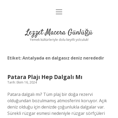
menüyü
Anasayfa
aç
Gizlilik Politikası
Lezzet Macera Günlüğü
Yasal Uyarı
Yemek kültürleriyle dolu keyifli yolculuk!
Hakkımızda
Etiket:
Antalyada en dalgasız deniz nerededir
Patara Plajı Hep Dalgalı Mı
Tarih: Ekim 16, 2024
Patara dalgalı mı? Tüm plaj bir doğa rezervi
olduğundan bozulmamış atmosferini koruyor. Açık
deniz olduğu için denizde çoğunlukla dalgalar var.
Sürekli rüzgar esmesi nedeniyle rüzgar sörfçüleri