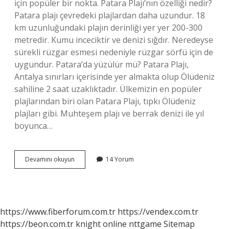
için popüler bir nokta. Patara Plajı’nın özelliği nedir?
Patara plajı çevredeki plajlardan daha uzundur. 18
km uzunluğundaki plajın derinliği yer yer 200-300
metredir. Kumu inceciktir ve denizi sığdır. Neredeyse
sürekli rüzgar esmesi nedeniyle rüzgar sörfü için de
uygundur. Patara’da yüzülür mü? Patara Plajı,
Antalya sınırları içerisinde yer almakta olup Ölüdeniz
sahiline 2 saat uzaklıktadır. Ülkemizin en popüler
plajlarından biri olan Patara Plajı, tıpkı Ölüdeniz
plajları gibi. Muhteşem plajı ve berrak denizi ile yıl
boyunca…
Patara
Devamını okuyun
14 Yorum
Plajı
Hep
Dalgalı
Mı
https://www.fiberforum.com.tr
https://vendex.com.tr
https://beon.com.tr
knight online
nttgame
Sitemap