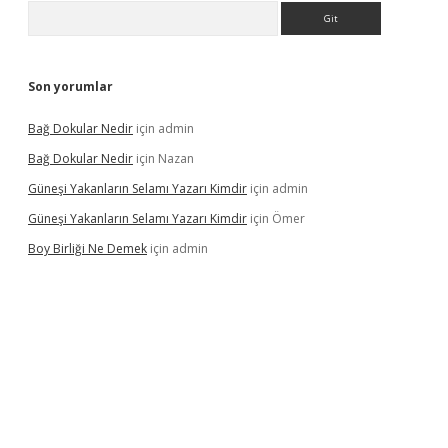
Arama
Son yorumlar
Bağ Dokular Nedir
için
admin
Bağ Dokular Nedir
için
Nazan
Güneşi Yakanların Selamı Yazarı Kimdir
için
admin
Güneşi Yakanların Selamı Yazarı Kimdir
için
Ömer
Boy Birliği Ne Demek
için
admin
üncel giriş
https://betexpergir.net/