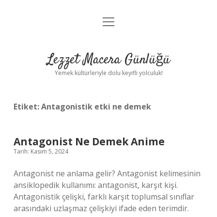
menüyü
Anasayfa
aç
Gizlilik Politikası
Lezzet Macera Günlüğü
Yasal Uyarı
Yemek kültürleriyle dolu keyifli yolculuk!
Hakkımızda
Etiket:
Antagonistik etki ne demek
Antagonist Ne Demek Anime
Tarih: Kasım 5, 2024
Antagonist ne anlama gelir? Antagonist kelimesinin
ansiklopedik kullanımı: antagonist, karşıt kişi.
Antagonistik çelişki, farklı karşıt toplumsal sınıflar
arasındaki uzlaşmaz çelişkiyi ifade eden terimdir.