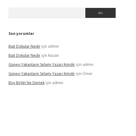
Arama
Son yorumlar
Bağ Dokular Nedir
için
admin
Bağ Dokular Nedir
için
Nazan
Güneşi Yakanların Selamı Yazarı Kimdir
için
admin
Güneşi Yakanların Selamı Yazarı Kimdir
için
Ömer
Boy Birliği Ne Demek
için
admin
üncel giriş
https://betexpergir.net/