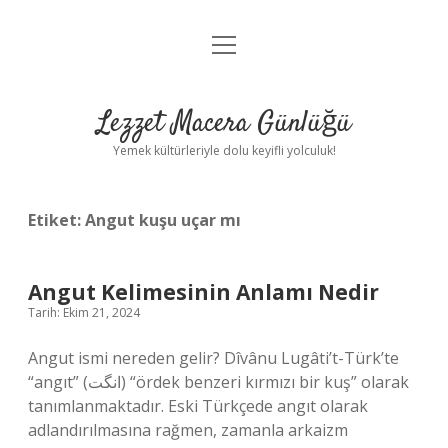
menüyü
Anasayfa
aç
Gizlilik Politikası
Lezzet Macera Günlüğü
Yasal Uyarı
Yemek kültürleriyle dolu keyifli yolculuk!
Hakkımızda
Etiket:
Angut kuşu uçar mı
Angut Kelimesinin Anlamı Nedir
Tarih: Ekim 21, 2024
Angut ismi nereden gelir? Dîvânu Lugâti’t-Türk’te
“angıt” (انگت) “ördek benzeri kırmızı bir kuş” olarak
tanımlanmaktadır. Eski Türkçede angıt olarak
adlandırılmasına rağmen, zamanla arkaizm