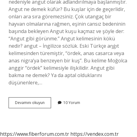
nedeniyle angut olarak adlandırılmaya başlanmıştır.
Angut ne demek küfür? Bu kuşlar için de geçerlidir,
onları ara sıra göremezsiniz. Çok utangaç bir
hayvan olmalarına rağmen, eşinin cansız bedeninin
başında bekleyen Angut kuşu kaçmaz ve şöyle der:
“Angut gibi görünme.” Angut kelimesinin kökü
nedir? angut – İngilizce sözlük. Eski Türkçe aŋġıt
kelimesinden türemiştir, “ördek, anas casarca veya
anas nigra’ya benzeyen bir kuş”. Bu kelime Moğolca
anggir “ördek” kelimesiyle ilişkilidir. Angut gibi
bakma ne demek? Ya da aptal olduklarını
düşünenlere,…
Angut
Devamını okuyun
10 Yorum
Kelimesinin
Anlamı
Nedir
https://www.fiberforum.com.tr
https://vendex.com.tr