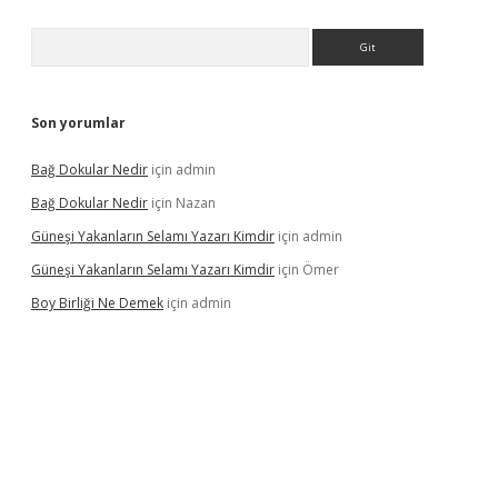
Arama
Son yorumlar
Bağ Dokular Nedir
için
admin
Bağ Dokular Nedir
için
Nazan
Güneşi Yakanların Selamı Yazarı Kimdir
için
admin
Güneşi Yakanların Selamı Yazarı Kimdir
için
Ömer
Boy Birliği Ne Demek
için
admin
ncel giriş
https://betexpergir.net/