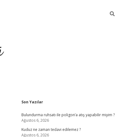
ü
Sidebar
Son Yazılar
t yeni giriş
betexper güncel giriş
https://betexpergir.net/
Bulundurma ruhsatı ile poligon’a atış yapabilir miyim ?
Ağustos 6, 2026
Kuduz ne zaman tedavi edilemez ?
Ağustos 6, 2026