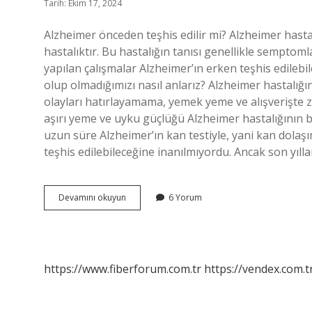
Tarih: Ekim 17, 2024
Alzheimer önceden teşhis edilir mi? Alzheimer hastal
hastalıktır. Bu hastalığın tanısı genellikle semptoml
yapılan çalışmalar Alzheimer’ın erken teşhis edileb
olup olmadığımızı nasıl anlarız? Alzheimer hastalığın
olayları hatırlayamama, yemek yeme ve alışverişte zo
aşırı yeme ve uyku güçlüğü Alzheimer hastalığının bel
uzun süre Alzheimer’ın kan testiyle, yani kan dolaş
teşhis edilebileceğine inanılmıyordu. Ancak son yıll
Alzheimer
Devamını okuyun
6 Yorum
Önceden
Tespit
Edilebilir
Mi
https://www.fiberforum.com.tr
https://vendex.com.t