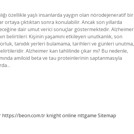
ığı özellikle yaşlı insanlarda yaygın olan nörodejeneratif bir
ar ortaya çıktıktan sonra konulabilir. Ancak son yıllarda
ileceğine dair umut verici sonuçlar göstermektedir. Alzheimer
ın belirtileri: Kişinin yaşamını etkileyen unutkanlık, son
rluk, tanıdık yerleri bulamama, tarihleri ​​ve günleri unutma,
irtileridir. Alzheimer kan tahlilinde çıkar mı? Bu nedenle,
ımında amiloid beta ve tau proteinlerinin saptanmasıyla
arda…
r
https://beon.com.tr
knight online
nttgame
Sitemap