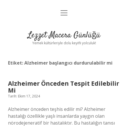
menüyü
Anasayfa
aç
Gizlilik Politikası
Lezzet Macera Günlüğü
Yasal Uyarı
Yemek kültürleriyle dolu keyifli yolculuk!
Hakkımızda
Etiket:
Alzheimer başlangıcı durdurulabilir mi
Alzheimer Önceden Tespit Edilebilir
Mi
Tarih: Ekim 17, 2024
Alzheimer önceden teşhis edilir mi? Alzheimer
hastalığı özellikle yaşlı insanlarda yaygın olan
nörodejeneratif bir hastalıktır. Bu hastalığın tanısı