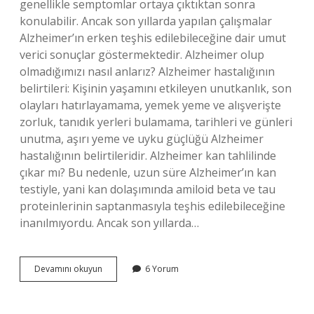
genellikle semptomlar ortaya çıktıktan sonra
konulabilir. Ancak son yıllarda yapılan çalışmalar
Alzheimer’ın erken teşhis edilebileceğine dair umut
verici sonuçlar göstermektedir. Alzheimer olup
olmadığımızı nasıl anlarız? Alzheimer hastalığının
belirtileri: Kişinin yaşamını etkileyen unutkanlık, son
olayları hatırlayamama, yemek yeme ve alışverişte
zorluk, tanıdık yerleri bulamama, tarihleri ​​ve günleri
unutma, aşırı yeme ve uyku güçlüğü Alzheimer
hastalığının belirtileridir. Alzheimer kan tahlilinde
çıkar mı? Bu nedenle, uzun süre Alzheimer’ın kan
testiyle, yani kan dolaşımında amiloid beta ve tau
proteinlerinin saptanmasıyla teşhis edilebileceğine
inanılmıyordu. Ancak son yıllarda…
Alzheimer
Devamını okuyun
6 Yorum
Önceden
Tespit
Edilebilir