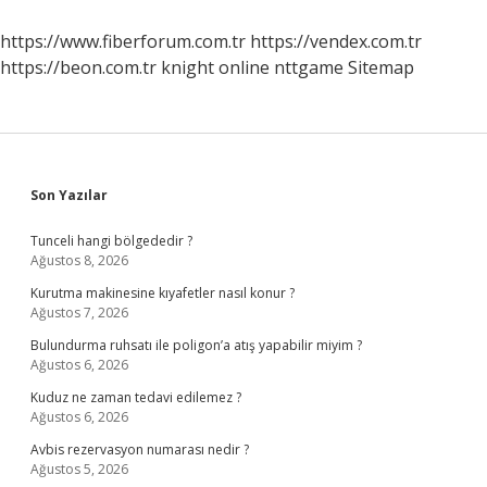
Mi
https://www.fiberforum.com.tr
https://vendex.com.tr
https://beon.com.tr
knight online
nttgame
Sitemap
Sidebar
Son Yazılar
Tunceli hangi bölgededir ?
Ağustos 8, 2026
Kurutma makinesine kıyafetler nasıl konur ?
Ağustos 7, 2026
Bulundurma ruhsatı ile poligon’a atış yapabilir miyim ?
Ağustos 6, 2026
Kuduz ne zaman tedavi edilemez ?
Ağustos 6, 2026
Avbis rezervasyon numarası nedir ?
Ağustos 5, 2026