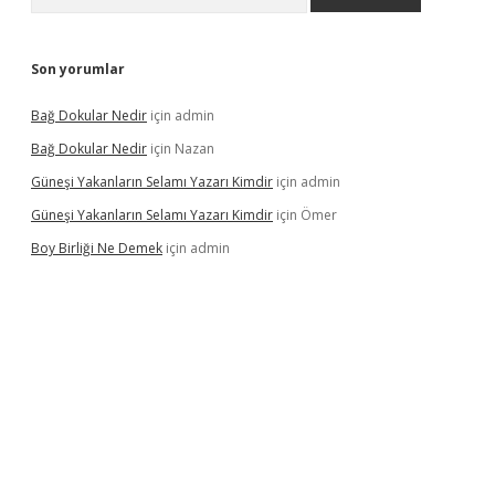
Son yorumlar
Bağ Dokular Nedir
için
admin
Bağ Dokular Nedir
için
Nazan
Güneşi Yakanların Selamı Yazarı Kimdir
için
admin
Güneşi Yakanların Selamı Yazarı Kimdir
için
Ömer
Boy Birliği Ne Demek
için
admin
üncel giriş
https://betexpergir.net/