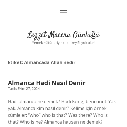
menüyü
Anasayfa
aç
Gizlilik Politikası
Lezzet Macera Günlüğü
Yasal Uyarı
Yemek kültürleriyle dolu keyifli yolculuk!
Hakkımızda
Etiket:
Almancada Allah nedir
Almanca Hadi Nasıl Denir
Tarih: Ekim 27, 2024
Hadi almanca ne demek? Hadi Kong, beni unut. Yak
yak. Almanca kim nasıl denir? Kelime için örnek
cümleler: “who” who is that? Was there? Who is
that? Who is he? Almanca hausen ne demek?