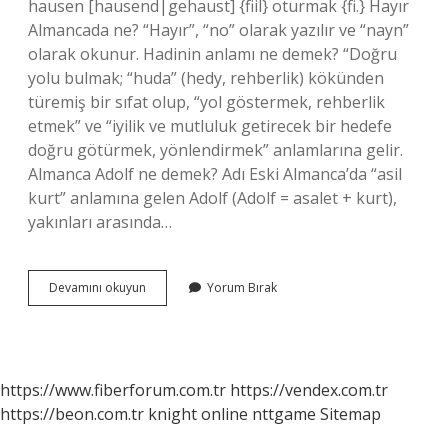
hausen [hausend|gehaust] {fiil} oturmak {fi.} Hayır
Almancada ne? “Hayır”, “no” olarak yazılır ve “nayn”
olarak okunur. Hadinin anlamı ne demek? “Doğru
yolu bulmak; “huda” (hedy, rehberlik) kökünden
türemiş bir sıfat olup, “yol göstermek, rehberlik
etmek” ve “iyilik ve mutluluk getirecek bir hedefe
doğru götürmek, yönlendirmek” anlamlarına gelir.
Almanca Adolf ne demek? Adı Eski Almanca’da “asil
kurt” anlamına gelen Adolf (Adolf = asalet + kurt),
yakınları arasında…
Almanca
Devamını okuyun
Yorum Bırak
Hadi
Nasıl
Denir
https://www.fiberforum.com.tr
https://vendex.com.tr
https://beon.com.tr
knight online
nttgame
Sitemap