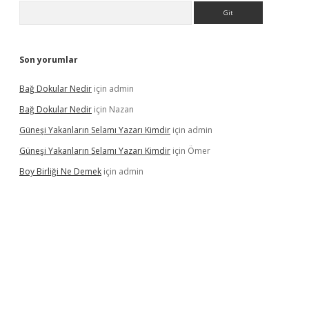
Arama
Son yorumlar
Bağ Dokular Nedir
için
admin
Bağ Dokular Nedir
için
Nazan
Güneşi Yakanların Selamı Yazarı Kimdir
için
admin
Güneşi Yakanların Selamı Yazarı Kimdir
için
Ömer
Boy Birliği Ne Demek
için
admin
ncel giriş
https://betexpergir.net/