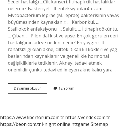
Sedef hastalığı …Cilt kanseri. Iltihaplı cilt hastalıkları
nelerdir? Bakteriyel cilt enfeksiyonlarıCüzam.
Mycobacterium leprae (M. leprae) bakterisinin yavaş
büyümesinden kaynaklanır. … Karbonkül. …
Stafilokok enfeksiyonu. … Selülit. … İltihaplı döküntü.
… Çıban. … Pilonidal kist ve apse. En çok görülen deri
hastalığının adı ve nedeni nedir? En yaygın cilt
rahatsızlığı olan akne, ciltteki tıkalı kıl kökleri ve yağ
bezlerinden kaynaklanır ve genellikle hormonal
değişikliklerle tetiklenir. Akneyi tedavi etmek
önemlidir çünkü tedavi edilmeyen akne kalıcı yara…
Cilt
Devamını okuyun
12 Yorum
Hastalıkları
Isimleri
Nelerdir
https://www.fiberforum.com.tr
https://vendex.com.tr
https://beon.com.tr
knight online
nttgame
Sitemap