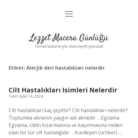
menüyü
Anasayfa
aç
Gizlilik Politikası
Lezzet Macera Günlüğü
Yasal Uyarı
Yemek kültürleriyle dolu keyifli yolculuk!
Hakkımızda
Etiket:
Alerjik deri hastalıkları nelerdir
Cilt Hastalıkları Isimleri Nelerdir
Tarih: Eylül 14, 2024
Cilt hastalıkları kaç çeşittir? Cilt hastalıkları nelerdir?
Toplumda aknenin yaygın adı aknedir. …Egzama.
Egzama, cildin kızarmasına ve kaşınmasına neden
olan bir tür cilt hastalığıdır. …Kurdeşen (ürtiker) …