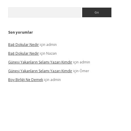
Arama
Son yorumlar
Bağ Dokular Nedir
için
admin
Bağ Dokular Nedir
için
Nazan
Güneşi Yakanların Selamı Yazarı Kimdir
için
admin
Güneşi Yakanların Selamı Yazarı Kimdir
için
Ömer
Boy Birliği Ne Demek
için
admin
üncel giriş
https://betexpergir.net/