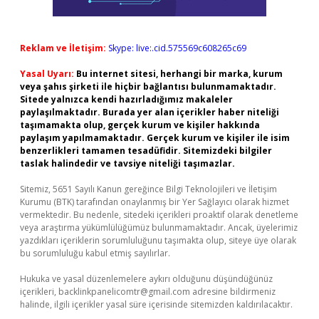
Reklam ve İletişim:
Skype: live:.cid.575569c608265c69
Yasal Uyarı:
Bu internet sitesi, herhangi bir marka, kurum
veya şahıs şirketi ile hiçbir bağlantısı bulunmamaktadır.
Sitede yalnızca kendi hazırladığımız makaleler
paylaşılmaktadır. Burada yer alan içerikler haber niteliği
taşımamakta olup, gerçek kurum ve kişiler hakkında
paylaşım yapılmamaktadır. Gerçek kurum ve kişiler ile isim
benzerlikleri tamamen tesadüfidir. Sitemizdeki bilgiler
taslak halindedir ve tavsiye niteliği taşımazlar.
Sitemiz, 5651 Sayılı Kanun gereğince Bilgi Teknolojileri ve İletişim
Kurumu (BTK) tarafından onaylanmış bir Yer Sağlayıcı olarak hizmet
vermektedir. Bu nedenle, sitedeki içerikleri proaktif olarak denetleme
veya araştırma yükümlülüğümüz bulunmamaktadır. Ancak, üyelerimiz
yazdıkları içeriklerin sorumluluğunu taşımakta olup, siteye üye olarak
bu sorumluluğu kabul etmiş sayılırlar.
Hukuka ve yasal düzenlemelere aykırı olduğunu düşündüğünüz
içerikleri,
backlinkpanelicomtr@gmail.com
adresine bildirmeniz
halinde, ilgili içerikler yasal süre içerisinde sitemizden kaldırılacaktır.