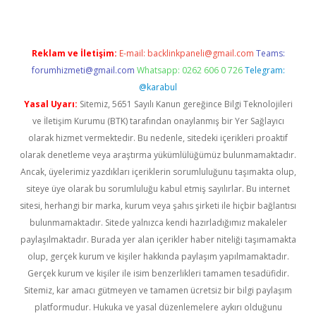
Reklam ve İletişim:
E-mail:
backlinkpaneli@gmail.com
Teams:
forumhizmeti@gmail.com
Whatsapp: 0262 606 0 726
Telegram:
@karabul
Yasal Uyarı:
Sitemiz, 5651 Sayılı Kanun gereğince Bilgi Teknolojileri
ve İletişim Kurumu (BTK) tarafından onaylanmış bir Yer Sağlayıcı
olarak hizmet vermektedir. Bu nedenle, sitedeki içerikleri proaktif
olarak denetleme veya araştırma yükümlülüğümüz bulunmamaktadır.
Ancak, üyelerimiz yazdıkları içeriklerin sorumluluğunu taşımakta olup,
siteye üye olarak bu sorumluluğu kabul etmiş sayılırlar. Bu internet
sitesi, herhangi bir marka, kurum veya şahıs şirketi ile hiçbir bağlantısı
bulunmamaktadır. Sitede yalnızca kendi hazırladığımız makaleler
paylaşılmaktadır. Burada yer alan içerikler haber niteliği taşımamakta
olup, gerçek kurum ve kişiler hakkında paylaşım yapılmamaktadır.
Gerçek kurum ve kişiler ile isim benzerlikleri tamamen tesadüfidir.
Sitemiz, kar amacı gütmeyen ve tamamen ücretsiz bir bilgi paylaşım
platformudur. Hukuka ve yasal düzenlemelere aykırı olduğunu