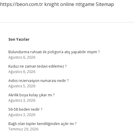
https://beon.com.tr
knight online
nttgame
Sitemap
Sidebar
Son Yazılar
Bulundurma ruhsatı ile poligon’a atış yapabilir miyim ?
Ağustos 6, 2026
Kuduz ne zaman tedavi edilemez ?
Ağustos 6, 2026
Avbis rezervasyon numarası nedir ?
Ağustos 5, 2026
Akrilik boya kolay çıkar mı ?
Ağustos 3, 2026
56-58 beden nedir ?
Ağustos 3, 2026
Bağlı olan tüpler kendiliğinden açılır mı ?
Temmuz 29, 2026