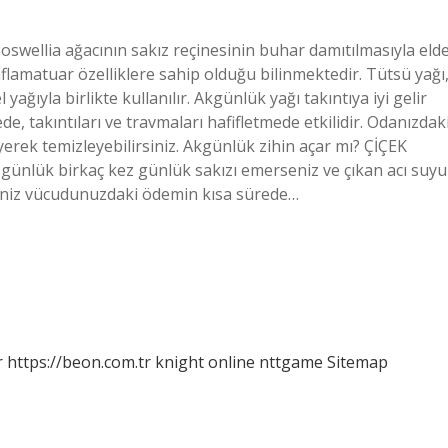
Boswellia ağacının sakız reçinesinin buhar damıtılmasıyla eld
inflamatuar özelliklere sahip olduğu bilinmektedir. Tütsü yağı
 yağıyla birlikte kullanılır. Akgünlük yağı takıntıya iyi gelir
, takıntıları ve travmaları hafifletmede etkilidir. Odanızdak
erek temizleyebilirsiniz. Akgünlük zihin açar mı? ÇİÇEK
günlük birkaç kez günlük sakızı emerseniz ve çıkan acı suyu
eniz vücudunuzdaki ödemin kısa sürede…
r
https://beon.com.tr
knight online
nttgame
Sitemap