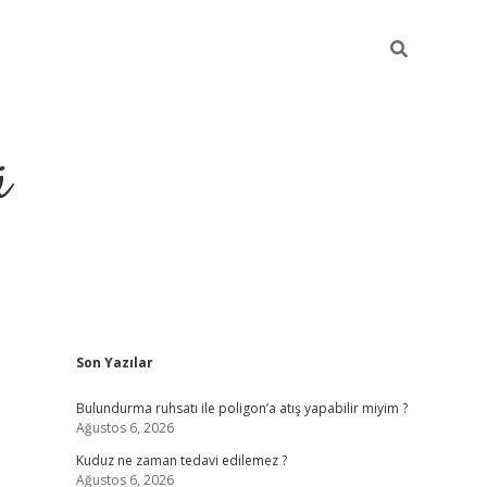
ü
Sidebar
Son Yazılar
ilbet yeni giriş
betexper güncel giri
Bulundurma ruhsatı ile poligon’a atış yapabilir miyim ?
Ağustos 6, 2026
Kuduz ne zaman tedavi edilemez ?
Ağustos 6, 2026