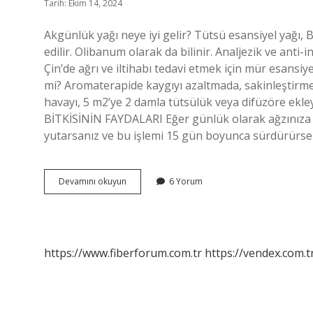
Tarih: Ekim 14, 2024
Akgünlük yağı neye iyi gelir? Tütsü esansiyel yağı, 
edilir. Olibanum olarak da bilinir. Analjezik ve anti-
Çin’de ağrı ve iltihabı tedavi etmek için mür esansiyel
mi? Aromaterapide kaygıyı azaltmada, sakinleştirmede
havayı, 5 m2’ye 2 damla tütsülük veya difüzöre ekley
BİTKİSİNİN FAYDALARI Eğer günlük olarak ağzınıza 
yutarsanız ve bu işlemi 15 gün boyunca sürdürürs
Akgünlük
Devamını okuyun
6 Yorum
Yağı
Strese
Iyi
Gelir
Mi
https://www.fiberforum.com.tr
https://vendex.com.t