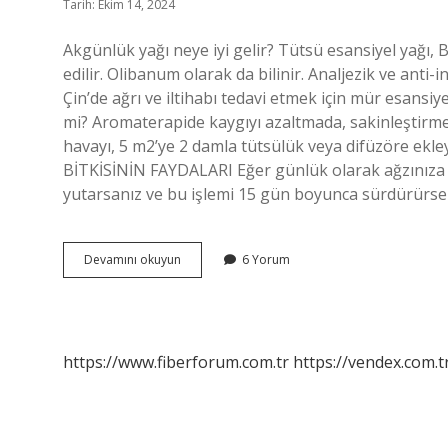
Tarih: Ekim 14, 2024
Akgünlük yağı neye iyi gelir? Tütsü esansiyel yağı, 
edilir. Olibanum olarak da bilinir. Analjezik ve anti-
Çin’de ağrı ve iltihabı tedavi etmek için mür esansiyel
mi? Aromaterapide kaygıyı azaltmada, sakinleştirmede
havayı, 5 m2’ye 2 damla tütsülük veya difüzöre ekley
BİTKİSİNİN FAYDALARI Eğer günlük olarak ağzınıza 
yutarsanız ve bu işlemi 15 gün boyunca sürdürürs
Akgünlük
Devamını okuyun
6 Yorum
Yağı
Strese
Iyi
Gelir
Mi
https://www.fiberforum.com.tr
https://vendex.com.t