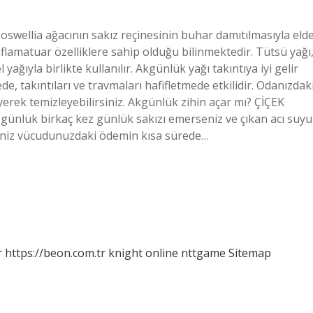
Boswellia ağacının sakız reçinesinin buhar damıtılmasıyla eld
inflamatuar özelliklere sahip olduğu bilinmektedir. Tütsü yağı
 yağıyla birlikte kullanılır. Akgünlük yağı takıntıya iyi gelir
, takıntıları ve travmaları hafifletmede etkilidir. Odanızdak
erek temizleyebilirsiniz. Akgünlük zihin açar mı? ÇİÇEK
günlük birkaç kez günlük sakızı emerseniz ve çıkan acı suyu
eniz vücudunuzdaki ödemin kısa sürede…
r
https://beon.com.tr
knight online
nttgame
Sitemap