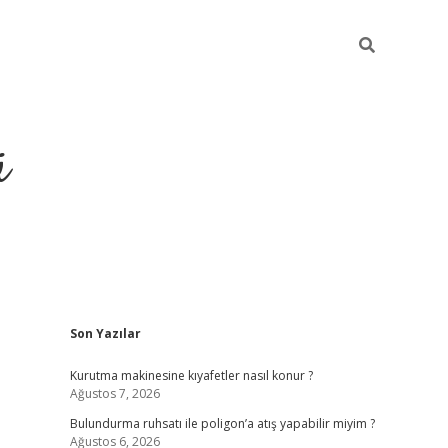
ü
Sidebar
Son Yazılar
ilbet yeni giriş
betexper güncel giri
Kurutma makinesine kıyafetler nasıl konur ?
Ağustos 7, 2026
Bulundurma ruhsatı ile poligon’a atış yapabilir miyim ?
Ağustos 6, 2026