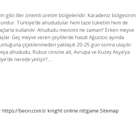
in gibi iller önemli üretim bölgeleridir. Karadeniz bölgesinin
n uygundur. Türkiye’de ahududular hem taze tüketim hem de
açlarla kullanılır. Ahududu mevsimi ne zaman? Erken meyve
şlar. Geç meyve veren çeşitlerde hasat Ağustos ayında
gunluğuna çiçeklenmeden yaklaşık 20-25 gün sonra ulaşılır.
ya ahududu, Rubus cinsine ait, Avrupa ve Kuzey Asya’ya
ye’de nerede yetişir?…
r
https://beon.com.tr
knight online
nttgame
Sitemap