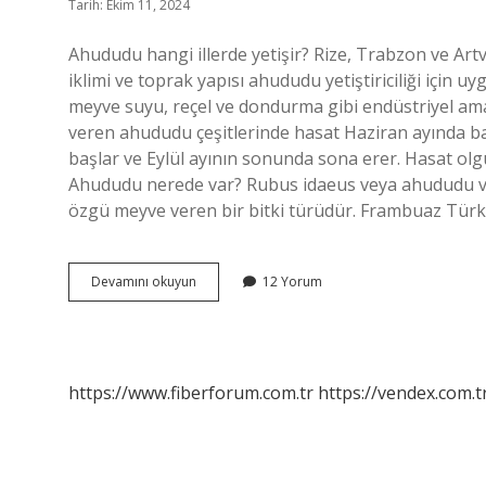
Tarih: Ekim 11, 2024
Ahududu hangi illerde yetişir? Rize, Trabzon ve Artv
iklimi ve toprak yapısı ahududu yetiştiriciliği içi
meyve suyu, reçel ve dondurma gibi endüstriyel am
veren ahududu çeşitlerinde hasat Haziran ayında ba
başlar ve Eylül ayının sonunda sona erer. Hasat ol
Ahududu nerede var? Rubus idaeus veya ahududu ve
özgü meyve veren bir bitki türüdür. Frambuaz Türki
Ahududu
Devamını okuyun
12 Yorum
Hangi
Şehirde
https://www.fiberforum.com.tr
https://vendex.com.t