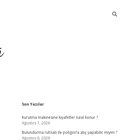
ü
Sidebar
Son Yazılar
ilbet yeni giriş
betexper güncel gi
Kurutma makinesine kıyafetler nasıl konur ?
Ağustos 7, 2026
Bulundurma ruhsatı ile poligon’a atış yapabilir miyim ?
Ağustos 6, 2026