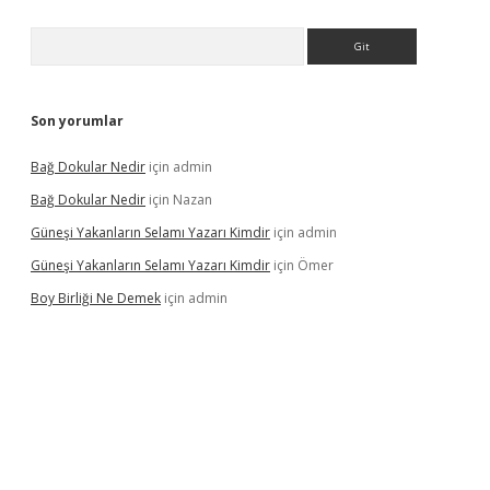
Arama
Son yorumlar
Bağ Dokular Nedir
için
admin
Bağ Dokular Nedir
için
Nazan
Güneşi Yakanların Selamı Yazarı Kimdir
için
admin
Güneşi Yakanların Selamı Yazarı Kimdir
için
Ömer
Boy Birliği Ne Demek
için
admin
ncel giriş
https://betexpergir.net/