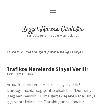
menüyü
Anasayfa
aç
Gizlilik Politikası
Lezzet Macera Günlüğü
Yasal Uyarı
Yemek kültürleriyle dolu keyifli yolculuk!
Hakkımızda
Etiket:
25 metre geri gitme hangi sinyal
Trafikte Nerelerde Sinyal Verilir
Tarih: Ekim 11, 2024
Araba kullanırken nerelerde sinyal verilir?
Durduğumuzda, sağ şeritte olsak bile “Dur” sinyali
(sağ) verilmelidir. Durma gerçekleşene kadar sinyal
ışığı yanık kalmalıdır. Durulduğunda kapanır.