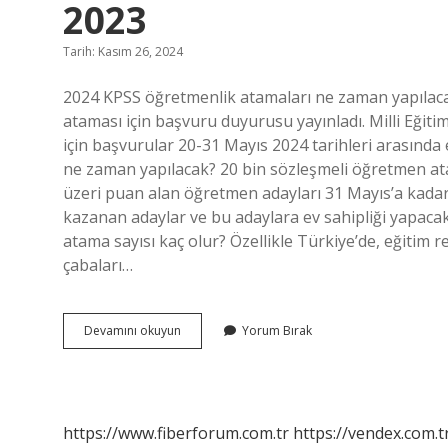
2023
Tarih: Kasım 26, 2024
2024 KPSS öğretmenlik atamaları ne zaman yapılacak
ataması için başvuru duyurusu yayınladı. Milli Eğit
için başvurular 20-31 Mayıs 2024 tarihleri ​​arasın
ne zaman yapılacak? 20 bin sözleşmeli öğretmen ata
üzeri puan alan öğretmen adayları 31 Mayıs’a kada
kazanan adaylar ve bu adaylara ev sahipliği yapaca
atama sayısı kaç olur? Özellikle Türkiye’de, eğitim r
çabaları…
Öğretmen
Devamını okuyun
Yorum Bırak
Atamaları
Ne
Zaman
Yapılacak
2023
https://www.fiberforum.com.tr
https://vendex.com.t