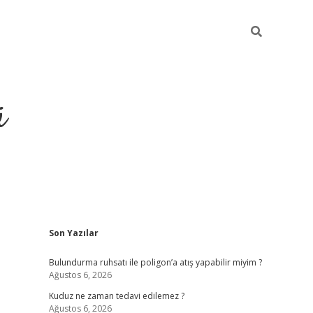
ü
Sidebar
Son Yazılar
ilbet yeni giriş
betexper güncel gir
Bulundurma ruhsatı ile poligon’a atış yapabilir miyim ?
Ağustos 6, 2026
Kuduz ne zaman tedavi edilemez ?
Ağustos 6, 2026