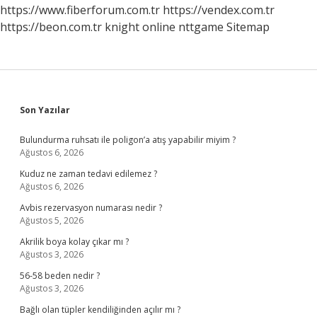
2023
https://www.fiberforum.com.tr
https://vendex.com.tr
https://beon.com.tr
knight online
nttgame
Sitemap
Sidebar
Son Yazılar
Bulundurma ruhsatı ile poligon’a atış yapabilir miyim ?
Ağustos 6, 2026
Kuduz ne zaman tedavi edilemez ?
Ağustos 6, 2026
Avbis rezervasyon numarası nedir ?
Ağustos 5, 2026
Akrilik boya kolay çıkar mı ?
Ağustos 3, 2026
56-58 beden nedir ?
Ağustos 3, 2026
Bağlı olan tüpler kendiliğinden açılır mı ?