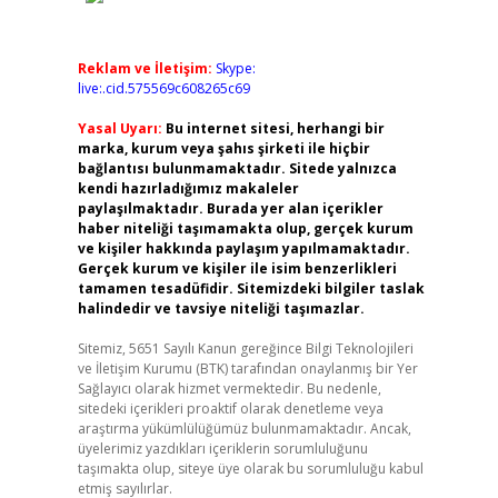
Reklam ve İletişim:
Skype:
live:.cid.575569c608265c69
Yasal Uyarı:
Bu internet sitesi, herhangi bir
marka, kurum veya şahıs şirketi ile hiçbir
bağlantısı bulunmamaktadır. Sitede yalnızca
kendi hazırladığımız makaleler
paylaşılmaktadır. Burada yer alan içerikler
haber niteliği taşımamakta olup, gerçek kurum
ve kişiler hakkında paylaşım yapılmamaktadır.
Gerçek kurum ve kişiler ile isim benzerlikleri
tamamen tesadüfidir. Sitemizdeki bilgiler taslak
halindedir ve tavsiye niteliği taşımazlar.
Sitemiz, 5651 Sayılı Kanun gereğince Bilgi Teknolojileri
ve İletişim Kurumu (BTK) tarafından onaylanmış bir Yer
Sağlayıcı olarak hizmet vermektedir. Bu nedenle,
sitedeki içerikleri proaktif olarak denetleme veya
araştırma yükümlülüğümüz bulunmamaktadır. Ancak,
üyelerimiz yazdıkları içeriklerin sorumluluğunu
taşımakta olup, siteye üye olarak bu sorumluluğu kabul
etmiş sayılırlar.