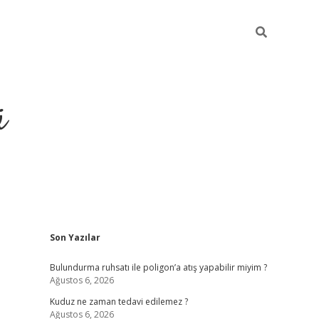
ü
Sidebar
Son Yazılar
ilbet yeni giriş
betexper güncel giri
Bulundurma ruhsatı ile poligon’a atış yapabilir miyim ?
Ağustos 6, 2026
Kuduz ne zaman tedavi edilemez ?
Ağustos 6, 2026