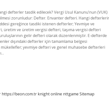
 hangi defterler tasdik edilecek? Vergi Usul Kanunu’nun (VUK)
ilmesi zorunludur: Defter. Envanter defteri. Hangi defterleri
desi gereğince tasdiki istenen defterler; Yevmiye ve
ri, üretim ve üretim vergisi defteri, taşıma vergisi defteri
kuruluşlarının gelir defteri olarak düzenlenmiştir. E-defterde
ilenler dışındaki defterler için tamamlama belgesi
mükellefler; yevmiye defteri ve genel muhasebe defterleri
rı…
r
https://beon.com.tr
knight online
nttgame
Sitemap