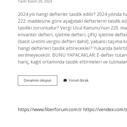
Tarih: Kasım 26, 2024
2024 yılı hangi defterler tasdik edilir? 2024 yılında
222. maddesine göre aşağıdaki defterlerin tasdik ed
tasdiki zorunludur? Vergi Usul Kanunu’nun 220. mad
envanter defteri, işletme defteri, çiftçi işletme defte
(basit üretim vergisi defteri dahil), yabancı taşıma 
hangi defterleri tasdik ettirecekler? Yukarıda belirt
verilmeyecektir. BUNU YAPACAKLAR: E-defter tutan 
hariç, kağıt ortamında tasdik ettirmeleri ve tutmala
2024
Devamını okuyun
Yorum Bırak
Hangi
Defterler
Tasdik
Edilir
https://www.fiberforum.com.tr
https://vendex.com.t