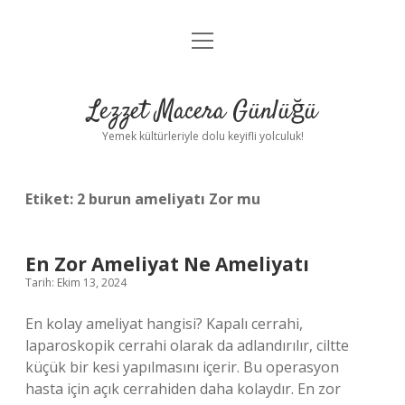
menüyü
Anasayfa
aç
Gizlilik Politikası
Lezzet Macera Günlüğü
Yasal Uyarı
Yemek kültürleriyle dolu keyifli yolculuk!
Hakkımızda
Etiket:
2 burun ameliyatı Zor mu
En Zor Ameliyat Ne Ameliyatı
Tarih: Ekim 13, 2024
En kolay ameliyat hangisi? Kapalı cerrahi,
laparoskopik cerrahi olarak da adlandırılır, ciltte
küçük bir kesi yapılmasını içerir. Bu operasyon
hasta için açık cerrahiden daha kolaydır. En zor