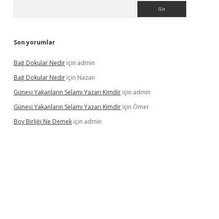
Arama
Son yorumlar
Bağ Dokular Nedir
için
admin
Bağ Dokular Nedir
için
Nazan
Güneşi Yakanların Selamı Yazarı Kimdir
için
admin
Güneşi Yakanların Selamı Yazarı Kimdir
için
Ömer
Boy Birliği Ne Demek
için
admin
ncel giriş
https://betexpergir.net/