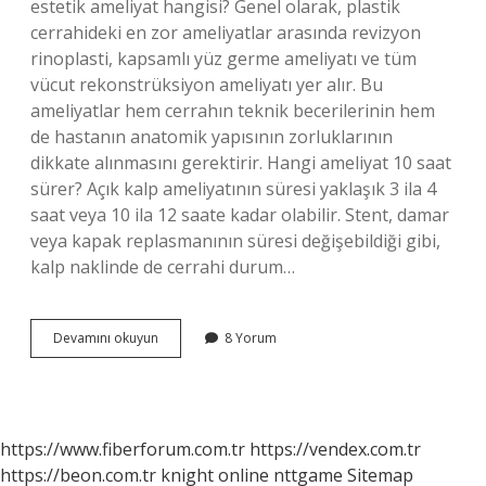
estetik ameliyat hangisi? Genel olarak, plastik
cerrahideki en zor ameliyatlar arasında revizyon
rinoplasti, kapsamlı yüz germe ameliyatı ve tüm
vücut rekonstrüksiyon ameliyatı yer alır. Bu
ameliyatlar hem cerrahın teknik becerilerinin hem
de hastanın anatomik yapısının zorluklarının
dikkate alınmasını gerektirir. Hangi ameliyat 10 saat
sürer? Açık kalp ameliyatının süresi yaklaşık 3 ila 4
saat veya 10 ila 12 saate kadar olabilir. Stent, damar
veya kapak replasmanının süresi değişebildiği gibi,
kalp naklinde de cerrahi durum…
En
Devamını okuyun
8 Yorum
Zor
Ameliyat
Ne
Ameliyatı
https://www.fiberforum.com.tr
https://vendex.com.tr
https://beon.com.tr
knight online
nttgame
Sitemap