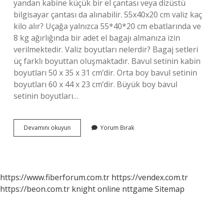
yandan kabine küçük bir el çantası veya dizüstü
bilgisayar çantası da alınabilir. 55x40x20 cm valiz kaç
kilo alır? Uçağa yalnızca 55*40*20 cm ebatlarında ve
8 kg ağırlığında bir adet el bagajı almanıza izin
verilmektedir. Valiz boyutları nelerdir? Bagaj setleri
üç farklı boyuttan oluşmaktadır. Bavul setinin kabin
boyutları 50 x 35 x 31 cm’dir. Orta boy bavul setinin
boyutları 60 x 44 x 23 cm’dir. Büyük boy bavul
setinin boyutları…
55
Devamını okuyun
Yorum Bırak
40
20
Valiz
Ne
Demek
https://www.fiberforum.com.tr
https://vendex.com.tr
https://beon.com.tr
knight online
nttgame
Sitemap