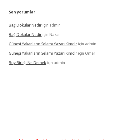
Son yorumlar
Bağ Dokular Nedir
için
admin
Bağ Dokular Nedir
için
Nazan
Güneşi Yakanların Selamı Yazarı Kimdir
için
admin
Güneşi Yakanların Selamı Yazarı Kimdir
için
Ömer
Boy Birliği Ne Demek
için
admin
ncel giriş
https://betexpergir.net/