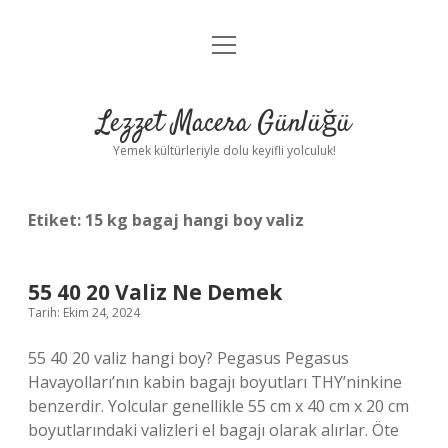
menüyü
Anasayfa
aç
Gizlilik Politikası
Lezzet Macera Günlüğü
Yasal Uyarı
Yemek kültürleriyle dolu keyifli yolculuk!
Hakkımızda
Etiket:
15 kg bagaj hangi boy valiz
55 40 20 Valiz Ne Demek
Tarih: Ekim 24, 2024
55 40 20 valiz hangi boy? Pegasus Pegasus
Havayolları’nın kabin bagajı boyutları THY’ninkine
benzerdir. Yolcular genellikle 55 cm x 40 cm x 20 cm
boyutlarındaki valizleri el bagajı olarak alırlar. Öte