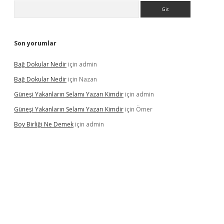
Arama
Son yorumlar
Bağ Dokular Nedir
için
admin
Bağ Dokular Nedir
için
Nazan
Güneşi Yakanların Selamı Yazarı Kimdir
için
admin
Güneşi Yakanların Selamı Yazarı Kimdir
için
Ömer
Boy Birliği Ne Demek
için
admin
ncel giriş
https://betexpergir.net/