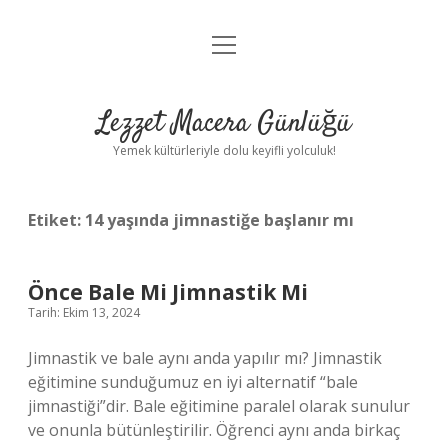
menüyü
Anasayfa
aç
Gizlilik Politikası
Lezzet Macera Günlüğü
Yasal Uyarı
Yemek kültürleriyle dolu keyifli yolculuk!
Hakkımızda
Etiket:
14 yaşında jimnastiğe başlanır mı
Önce Bale Mi Jimnastik Mi
Tarih: Ekim 13, 2024
Jimnastik ve bale aynı anda yapılır mı? Jimnastik
eğitimine sunduğumuz en iyi alternatif “bale
jimnastiği”dir. Bale eğitimine paralel olarak sunulur
ve onunla bütünleştirilir. Öğrenci aynı anda birkaç