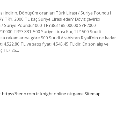
zı indirin. Dönüşüm oranları Türk Lirası / Suriye Poundu1
 TRY. 2000 TL kaç Suriye Lirası eder? Döviz çevirici
sı / Suriye Poundu1000 TRY383.185,00000 SYP2000
0000 TRY3.831. 500 Suriye Lirası Kaç TL? 500 Suudi
asa rakamlarına göre 500 Suudi Arabistan Riyali’nin ne kadar
4.522,80 TL ve satış fiyatı 4.545,45 TL’dir. En son alış ve
Kaç TL? 25…
r
https://beon.com.tr
knight online
nttgame
Sitemap