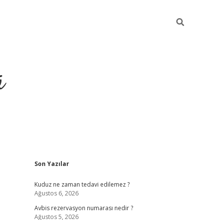
ü
Sidebar
Son Yazılar
ilbet yeni giriş
betexper güncel giri
Kuduz ne zaman tedavi edilemez ?
Ağustos 6, 2026
Avbis rezervasyon numarası nedir ?
Ağustos 5, 2026