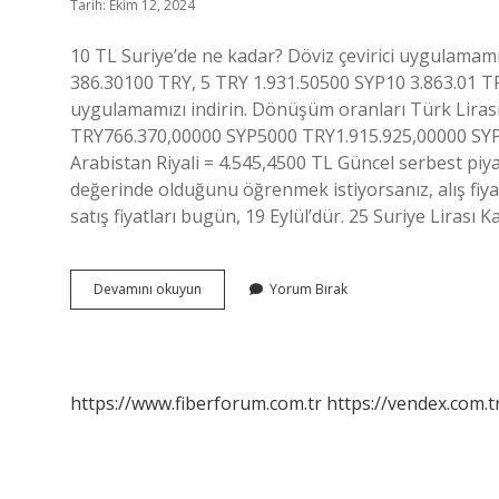
Tarih: Ekim 12, 2024
10 TL Suriye’de ne kadar? Döviz çevirici uygulamamı
386.30100 TRY, 5 TRY 1.931.50500 SYP10 3.863.01 TRY
uygulamamızı indirin. Dönüşüm oranları Türk Lira
TRY766.370,00000 SYP5000 TRY1.915.925,00000 SYP1
Arabistan Riyali = 4.545,4500 TL Güncel serbest piy
değerinde olduğunu öğrenmek istiyorsanız, alış fiyatı 
satış fiyatları bugün, 19 Eylül’dür. 25 Suriye Lirası 
1
Devamını okuyun
Yorum Bırak
Tl
Suriye
Lirası
Ne
Kadar
https://www.fiberforum.com.tr
https://vendex.com.t