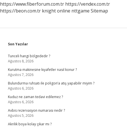
https://www.fiberforum.com.tr
https://vendex.com.tr
https://beon.com.tr
knight online
nttgame
Sitemap
Sidebar
Son Yazılar
Tunceli hangi bölgededir ?
Ağustos 8, 2026
Kurutma makinesine kıyafetler nasıl konur ?
Ağustos 7, 2026
Bulundurma ruhsatı ile poligon’a atış yapabilir miyim ?
Ağustos 6, 2026
Kuduz ne zaman tedavi edilemez ?
Ağustos 6, 2026
Avbis rezervasyon numarası nedir ?
Ağustos 5, 2026
Akrilik boya kolay çıkar mı ?