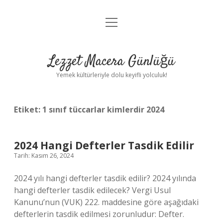
menüyü
Anasayfa
aç
Gizlilik Politikası
Lezzet Macera Günlüğü
Yasal Uyarı
Yemek kültürleriyle dolu keyifli yolculuk!
Hakkımızda
Etiket:
1 sınıf tüccarlar kimlerdir 2024
2024 Hangi Defterler Tasdik Edilir
Tarih: Kasım 26, 2024
2024 yılı hangi defterler tasdik edilir? 2024 yılında
hangi defterler tasdik edilecek? Vergi Usul
Kanunu’nun (VUK) 222. maddesine göre aşağıdaki
defterlerin tasdik edilmesi zorunludur: Defter.