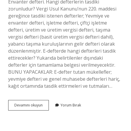
Envanter defteri. Hangi defterlerin tasdiki
zorunludur? Vergi Usul Kanunu’nun 220. maddesi
gereğince tasdiki istenen defterler; Yevmiye ve
envanter defteri, işletme defteri, çiftçi işletme
defteri, üretim ve üretim vergisi defteri, taşıma
vergisi defteri (basit üretim vergisi defteri dahil),
yabancı taşıma kuruluşlarının gelir defteri olarak
düzenlenmiştir. E-defterde hangi defterleri tasdik
ettirecekler? Yukarıda belirtilenler dışındaki
defterler için tamamlama belgesi verilmeyecektir.
BUNU YAPACAKLAR: E-defter tutan mükellefler;
yevmiye defteri ve genel muhasebe defterleri hariç,
kağıt ortamında tasdik ettirmeleri ve tutmaları…
2024
Devamını okuyun
Yorum Bırak
Hangi
Defterler
Tasdik
Edilir