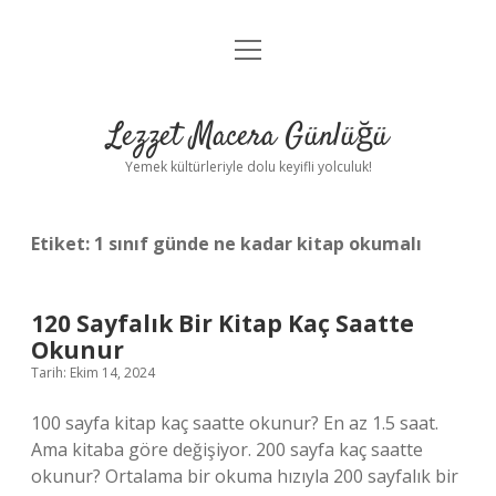
menüyü
Anasayfa
aç
Gizlilik Politikası
Lezzet Macera Günlüğü
Yasal Uyarı
Yemek kültürleriyle dolu keyifli yolculuk!
Hakkımızda
Etiket:
1 sınıf günde ne kadar kitap okumalı
120 Sayfalık Bir Kitap Kaç Saatte
Okunur
Tarih: Ekim 14, 2024
100 sayfa kitap kaç saatte okunur? En az 1.5 saat.
Ama kitaba göre değişiyor. 200 sayfa kaç saatte
okunur? Ortalama bir okuma hızıyla 200 sayfalık bir