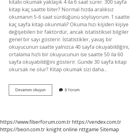
kitabı okumak yaklaşık 4 ila 6 saat sürer. 300 sayfa
kitap kaç saatte biter? Normal hızda aralıksız
okumanın 5-6 saat sürdüğünü söylüyorum. 1 saatte
kaç sayfa kitap okunmalı? Okuma hızı kişiden kişiye
değişebilen bir faktördür, ancak istatistiksel bilgiler
genel bir sayı gösterir. İstatistikler, yavaş bir
okuyucunun saatte yalnızca 40 sayfa okuyabildiğini,
ortalama hızlı bir okuyucunun ise saatte 50 ila 60
sayfa okuyabildiğini gösterir. Günde 30 sayfa kitap
okursak ne olur? Kitap okumak sizi daha…
120
Devamını okuyun
8 Yorum
Sayfalık
Bir
Kitap
Kaç
Saatte
https://www.fiberforum.com.tr
https://vendex.com.tr
Okunur
https://beon.com.tr
knight online
nttgame
Sitemap