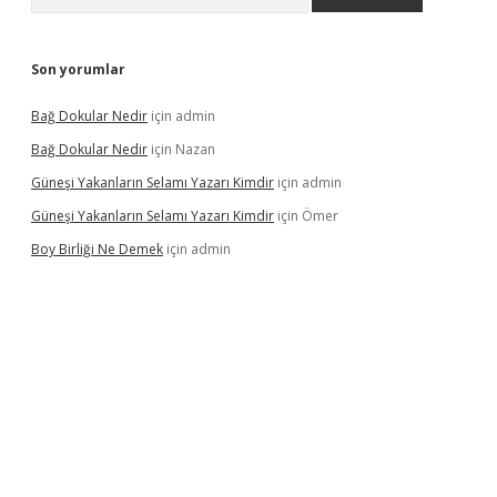
Son yorumlar
Bağ Dokular Nedir
için
admin
Bağ Dokular Nedir
için
Nazan
Güneşi Yakanların Selamı Yazarı Kimdir
için
admin
Güneşi Yakanların Selamı Yazarı Kimdir
için
Ömer
Boy Birliği Ne Demek
için
admin
ncel giriş
https://betexpergir.net/