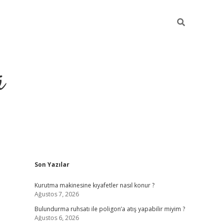
ü
Sidebar
Son Yazılar
ilbet yeni giriş
betexper güncel gi
Kurutma makinesine kıyafetler nasıl konur ?
Ağustos 7, 2026
Bulundurma ruhsatı ile poligon’a atış yapabilir miyim ?
Ağustos 6, 2026