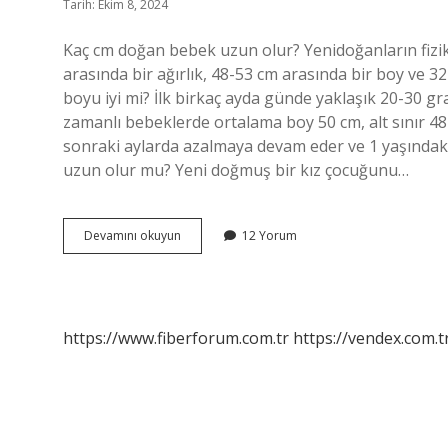
Tarih: Ekim 8, 2024
Kaç cm doğan bebek uzun olur? Yenidoğanların fizi
arasında bir ağırlık, 48-53 cm arasında bir boy ve 3
boyu iyi mi? İlk birkaç ayda günde yaklaşık 20-30 gr
zamanlı bebeklerde ortalama boy 50 cm, alt sınır 48 c
sonraki aylarda azalmaya devam eder ve 1 yaşındak
uzun olur mu? Yeni doğmuş bir kız çocuğunu…
52
Devamını okuyun
12 Yorum
Cm
Doğan
Bebek
Uzun
Olur
https://www.fiberforum.com.tr
https://vendex.com.t
Mu